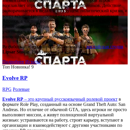
элементами глобального управления, в которой игрок
возглавляет отряд профессиональных наёмников. Действие
разворачивается в недалёком будущем: политический кризис и
вооружённые группировки охватывают один из регионов
Африки, а частная военная компания «Спарта» берётся за
самые опасные контракты. Игроку предстоит не только
участвовать в боях, но и принимать стратегические решения,
влияющие на развитие конфликта.
Разработкой и изданием игры занималась
российская студия
Lipsar Studio
. Релиз состоялся в 2025 году.
Подробнее
Играть!
Топ
Новинка!
9
Evolve RP
RPG
Ролевые
Evolve RP
– это крупный русскоязычный
ролевой проект
в
формате Role Play, созданный на основе Grand Theft Auto: San
Andreas. Но отличие от обычной GTA, здесь игроки не просто
выполняют миссии, а живут полноценной виртуальной
жизнью: устраиваются на работу, строят карьеру, вступают в
организации и взаимодействуют с другими участниками по