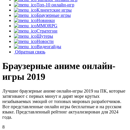
Топ-10 онлайн-игр
Клиентские игры
Браузерные игры
Новинки
MMORPG
Стратегии
Шутеры
Новости
Видеогайды
Обратная связь
Браузерные аниме онлайн-
игры 2019
Лучшие браузерные аниме онлайн-игры 2019 на ПК, которые
затягивают с первых минут и дарят море крутых
незабываемых эмоций от топовых мировых разработчиков.
Все представленные онлайн игры бесплатные и на русском
языке. Представленный рейтинг актуализирован для 2024
года.
8