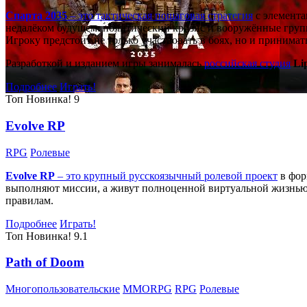
Спарта 2035
– это тактическая
пошаговая стратегия
с элемента
недалёком будущем: политический кризис и вооружённые групп
Игроку предстоит не только участвовать в боях, но и принима
Разработкой и изданием игры занималась
российская студия
Li
Подробнее
Играть!
Топ
Новинка!
9
Evolve RP
RPG
Ролевые
Evolve RP
– это крупный русскоязычный
ролевой проект
в фор
выполняют миссии, а живут полноценной виртуальной жизнью: 
правилам.
Подробнее
Играть!
Топ
Новинка!
9.1
Path of Doom
Многопользовательские
MMORPG
RPG
Ролевые