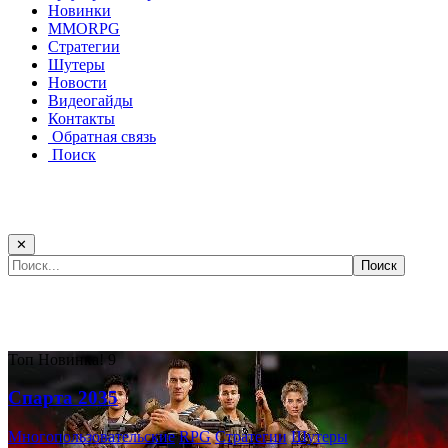
Новинки
MMORPG
Стратегии
Шутеры
Новости
Видеогайды
Контакты
Обратная связь
Поиск
✕
Самые популярные игры сегодня:
Топ
Новинка!
9
Спарта 2035
Многопользовательские
RPG
Стратегии
Шутеры