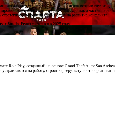
ми глобального управления, в которой игрок возглавляет отряд 
ировки охватывают один из регионов Африки, а частная военна
ть стратегические решения, влияющие на развитие конфликта.
psar Studio
. Релиз состоялся в 2025 году.
мате Role Play, созданный на основе Grand Theft Auto: San Andre
устраиваются на работу, строят карьеру, вступают в организац