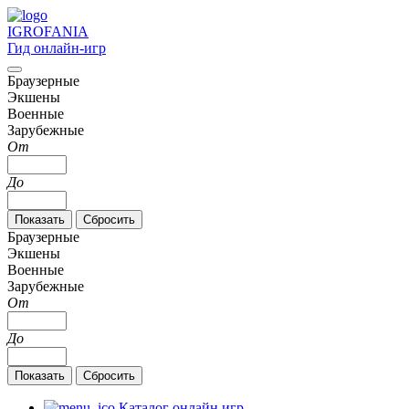
IGRO
FANIA
Гид онлайн-игр
Браузерные
Экшены
Военные
Зарубежные
От
До
Браузерные
Экшены
Военные
Зарубежные
От
До
Каталог онлайн игр