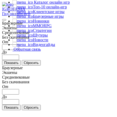
Каталог онлайн игр
Топ-10 онлайн-игр
IGRO
FANIA
Клиентские игры
Гид онлайн-игр
Браузерные игры
Новинки
Браузерные
MMORPG
Экшены
Стратегии
Средневековые
Шутеры
Без скачивания
Новости
От
Видеогайды
Обратная связь
До
Браузерные
Экшены
Средневековые
Без скачивания
От
До