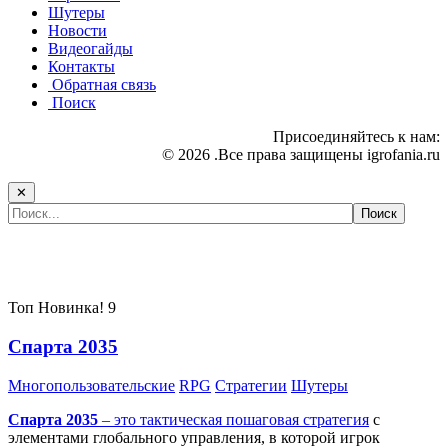
Шутеры
Новости
Видеогайды
Контакты
Обратная связь
Поиск
Присоединяйтесь к нам:
© 2026 .Все права защищены igrofania.ru
✕
Самые популярные игры сегодня:
Топ
Новинка!
9
Спарта 2035
Многопользовательские
RPG
Стратегии
Шутеры
Спарта 2035
– это тактическая
пошаговая стратегия
с
элементами глобального управления, в которой игрок