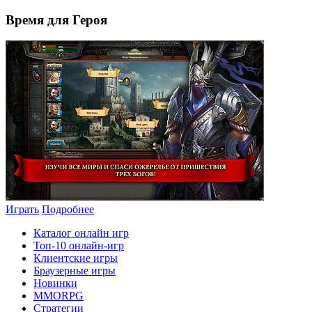
Время для Героя
Играть
Подробнее
Каталог онлайн игр
Топ-10 онлайн-игр
Клиентские игры
Браузерные игры
Новинки
MMORPG
Стратегии