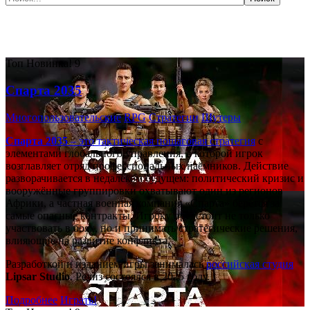
Самые популярные игры сегодня:
Топ
Новинка!
9
Спарта 2035
Многопользовательские
RPG
Стратегии
Шутеры
Спарта 2035
– это тактическая
пошаговая стратегия
с
элементами глобального управления, в которой игрок
возглавляет отряд профессиональных наёмников. Действие
разворачивается в недалёком будущем: политический кризис и
вооружённые группировки охватывают один из регионов
Африки, а частная военная компания «Спарта» берётся за
самые опасные контракты. Игроку предстоит не только
участвовать в боях, но и принимать стратегические решения,
влияющие на развитие конфликта.
Разработкой и изданием игры занималась
российская студия
Lipsar Studio
. Релиз состоялся в 2025 году.
Подробнее
Играть!