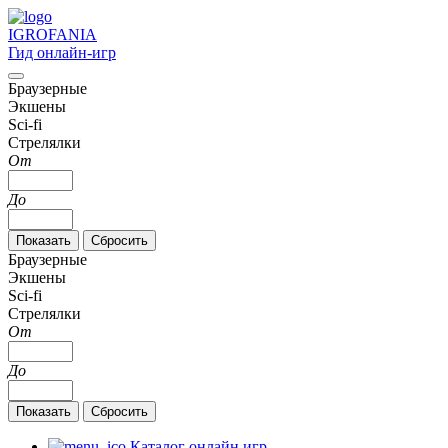
IGRO
FANIA
Гид онлайн-игр
Браузерные
Экшены
Sci-fi
Стрелялки
От
До
Браузерные
Экшены
Sci-fi
Стрелялки
От
До
Каталог онлайн игр