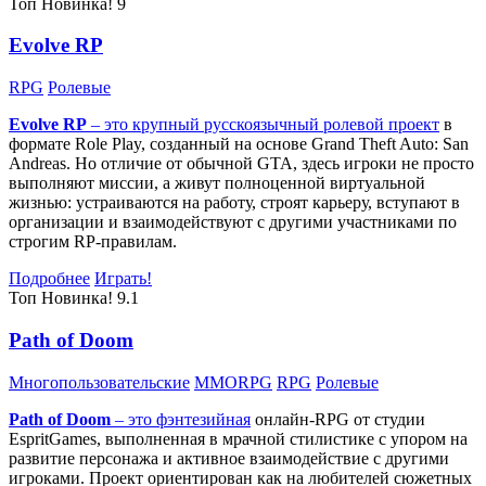
Топ
Новинка!
9
Evolve RP
RPG
Ролевые
Evolve RP
– это крупный русскоязычный
ролевой проект
в
формате Role Play, созданный на основе Grand Theft Auto: San
Andreas. Но отличие от обычной GTA, здесь игроки не просто
выполняют миссии, а живут полноценной виртуальной
жизнью: устраиваются на работу, строят карьеру, вступают в
организации и взаимодействуют с другими участниками по
строгим RP-правилам.
Подробнее
Играть!
Топ
Новинка!
9.1
Path of Doom
Многопользовательские
MMORPG
RPG
Ролевые
Path of Doom
– это
фэнтезийная
онлайн-RPG от студии
EspritGames, выполненная в мрачной стилистике с упором на
развитие персонажа и активное взаимодействие с другими
игроками. Проект ориентирован как на любителей сюжетных