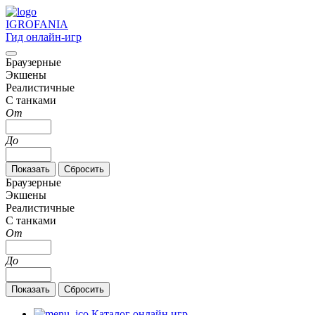
IGRO
FANIA
Гид онлайн-игр
Браузерные
Экшены
Реалистичные
С танками
От
До
Браузерные
Экшены
Реалистичные
С танками
От
До
Каталог онлайн игр