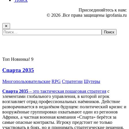
Поиск
Присоединяйтесь к нам:
© 2026 .Все права защищены igrofania.ru
✕
Самые популярные игры сегодня:
Топ
Новинка!
9
Спарта 2035
Многопользовательские
RPG
Стратегии
Шутеры
Спарта 2035
– это тактическая
пошаговая стратегия
с
элементами глобального управления, в которой игрок
возглавляет отряд профессиональных наёмников. Действие
разворачивается в недалёком будущем: политический кризис и
вооружённые группировки охватывают один из регионов
Африки, а частная военная компания «Спарта» берётся за
самые опасные контракты. Игроку предстоит не только
участвовать в боях, но и принимать стратегические решения,