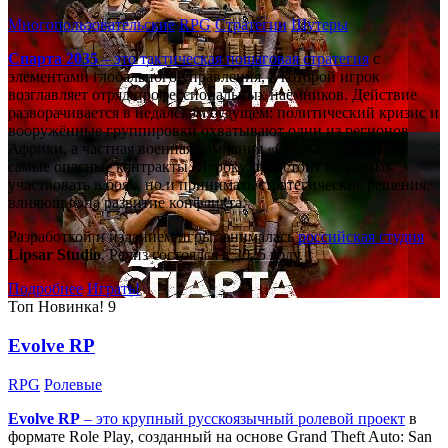
Многопользовательские
RPG
Стратегии
Шутеры
Спарта 2035
– это тактическая
пошаговая стратегия
с
элементами глобального управления, в которой игрок
возглавляет отряд профессиональных наёмников. Действие
разворачивается в недалёком будущем: политический кризис и
вооружённые группировки охватывают один из регионов
Африки, а частная военная компания «Спарта» берётся за
самые опасные контракты. Игроку предстоит не только
участвовать в боях, но и принимать стратегические решения,
влияющие на развитие конфликта.
Разработкой и изданием игры занималась
российская студия
Lipsar Studio
. Релиз состоялся в 2025 году.
Подробнее
Играть!
Топ
Новинка!
9
Evolve RP
RPG
Ролевые
Evolve RP
– это крупный русскоязычный
ролевой проект
в
формате Role Play, созданный на основе Grand Theft Auto: San