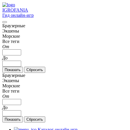
IGRO
FANIA
Гид онлайн-игр
Браузерные
Экшены
Морские
Все теги
От
До
Браузерные
Экшены
Морские
Все теги
От
До
Каталог онлайн игр