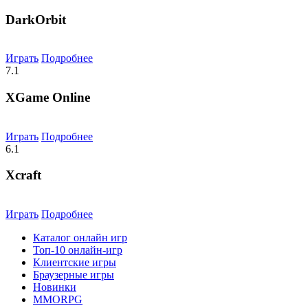
DarkOrbit
Играть
Подробнее
7.1
XGame Online
Играть
Подробнее
6.1
Xcraft
Играть
Подробнее
Каталог онлайн игр
Топ-10 онлайн-игр
Клиентские игры
Браузерные игры
Новинки
MMORPG