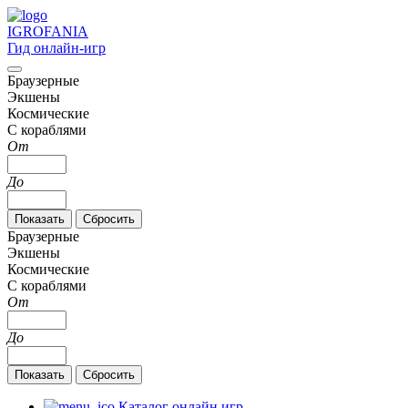
IGRO
FANIA
Гид онлайн-игр
Браузерные
Экшены
Космические
С кораблями
От
До
Браузерные
Экшены
Космические
С кораблями
От
До
Каталог онлайн игр