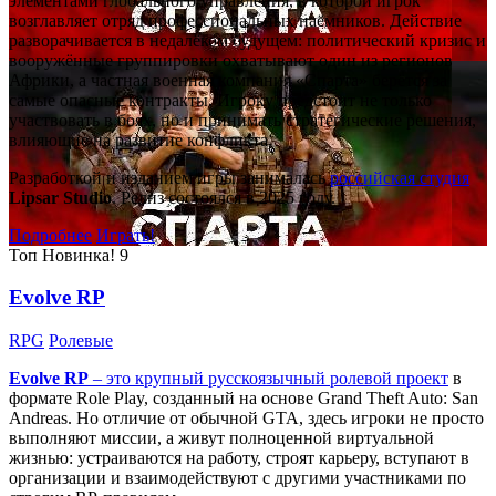
элементами глобального управления, в которой игрок
возглавляет отряд профессиональных наёмников. Действие
разворачивается в недалёком будущем: политический кризис и
вооружённые группировки охватывают один из регионов
Африки, а частная военная компания «Спарта» берётся за
самые опасные контракты. Игроку предстоит не только
участвовать в боях, но и принимать стратегические решения,
влияющие на развитие конфликта.
Разработкой и изданием игры занималась
российская студия
Lipsar Studio
. Релиз состоялся в 2025 году.
Подробнее
Играть!
Топ
Новинка!
9
Evolve RP
RPG
Ролевые
Evolve RP
– это крупный русскоязычный
ролевой проект
в
формате Role Play, созданный на основе Grand Theft Auto: San
Andreas. Но отличие от обычной GTA, здесь игроки не просто
выполняют миссии, а живут полноценной виртуальной
жизнью: устраиваются на работу, строят карьеру, вступают в
организации и взаимодействуют с другими участниками по