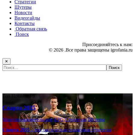
Стратегии
Шутеры
Новости
Видеогайды
Контакты
Обратная связь
Поиск
Присоединяйтесь к нам:
© 2026 .Все права защищены igrofania.ru
✕
Самые популярные игры сегодня:
Топ
Новинка!
9
Спарта 2035
Многопользовательские
RPG
Стратегии
Шутеры
Спарта 2035
– это тактическая
пошаговая стратегия
с