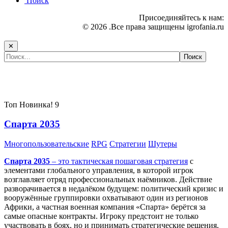
Поиск
Присоединяйтесь к нам:
© 2026 .Все права защищены igrofania.ru
✕
Самые популярные игры сегодня:
Топ
Новинка!
9
Спарта 2035
Многопользовательские
RPG
Стратегии
Шутеры
Спарта 2035
– это тактическая
пошаговая стратегия
с
элементами глобального управления, в которой игрок
возглавляет отряд профессиональных наёмников. Действие
разворачивается в недалёком будущем: политический кризис и
вооружённые группировки охватывают один из регионов
Африки, а частная военная компания «Спарта» берётся за
самые опасные контракты. Игроку предстоит не только
участвовать в боях, но и принимать стратегические решения,