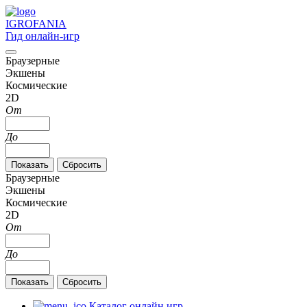
IGRO
FANIA
Гид онлайн-игр
Браузерные
Экшены
Космические
2D
От
До
Браузерные
Экшены
Космические
2D
От
До
Каталог онлайн игр