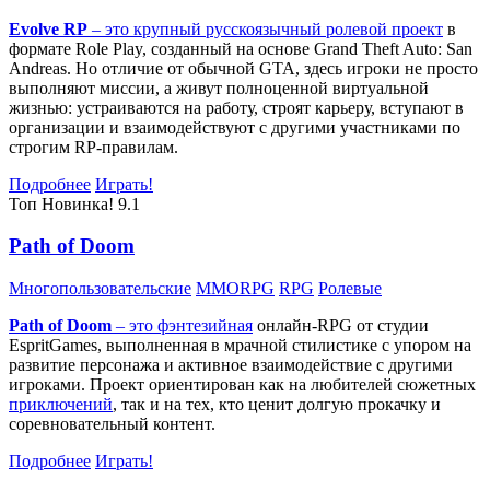
Evolve RP
– это крупный русскоязычный
ролевой проект
в
формате Role Play, созданный на основе Grand Theft Auto: San
Andreas. Но отличие от обычной GTA, здесь игроки не просто
выполняют миссии, а живут полноценной виртуальной
жизнью: устраиваются на работу, строят карьеру, вступают в
организации и взаимодействуют с другими участниками по
строгим RP-правилам.
Подробнее
Играть!
Топ
Новинка!
9.1
Path of Doom
Многопользовательские
MMORPG
RPG
Ролевые
Path of Doom
– это
фэнтезийная
онлайн-RPG от студии
EspritGames, выполненная в мрачной стилистике с упором на
развитие персонажа и активное взаимодействие с другими
игроками. Проект ориентирован как на любителей сюжетных
приключений
, так и на тех, кто ценит долгую прокачку и
соревновательный контент.
Подробнее
Играть!