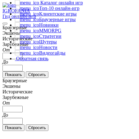
Каталог онлайн игр
Топ-10 онлайн-игр
IGRO
FANIA
Клиентские игры
Гид онлайн-игр
Браузерные игры
Новинки
Браузерные
MMORPG
Экшены
Стратегии
Исторические
Шутеры
Зарубежные
Новости
От
Видеогайды
Обратная связь
До
Браузерные
Экшены
Исторические
Зарубежные
От
До