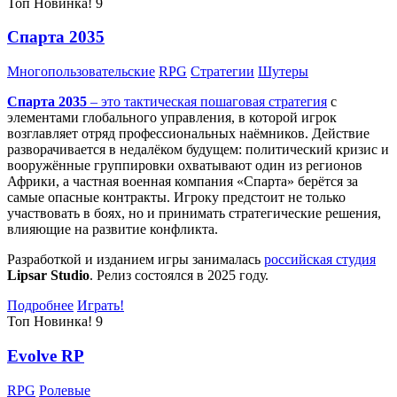
Топ
Новинка!
9
Спарта 2035
Многопользовательские
RPG
Стратегии
Шутеры
Спарта 2035
– это тактическая
пошаговая стратегия
с
элементами глобального управления, в которой игрок
возглавляет отряд профессиональных наёмников. Действие
разворачивается в недалёком будущем: политический кризис и
вооружённые группировки охватывают один из регионов
Африки, а частная военная компания «Спарта» берётся за
самые опасные контракты. Игроку предстоит не только
участвовать в боях, но и принимать стратегические решения,
влияющие на развитие конфликта.
Разработкой и изданием игры занималась
российская студия
Lipsar Studio
. Релиз состоялся в 2025 году.
Подробнее
Играть!
Топ
Новинка!
9
Evolve RP
RPG
Ролевые