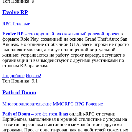
Топ
Новинка!
9
Evolve RP
RPG
Ролевые
Evolve RP
– это крупный русскоязычный
ролевой проект
в
формате Role Play, созданный на основе Grand Theft Auto: San
Andreas. Но отличие от обычной GTA, здесь игроки не просто
выполняют миссии, а живут полноценной виртуальной
жизнью: устраиваются на работу, строят карьеру, вступают в
организации и взаимодействуют с другими участниками по
строгим RP-правилам.
Подробнее
Играть!
Топ
Новинка!
9.1
Path of Doom
Многопользовательские
MMORPG
RPG
Ролевые
Path of Doom
– это
фэнтезийная
онлайн-RPG от студии
EspritGames, выполненная в мрачной стилистике с упором на
развитие персонажа и активное взаимодействие с другими
игроками. Проект ориентирован как на любителей сюжетных