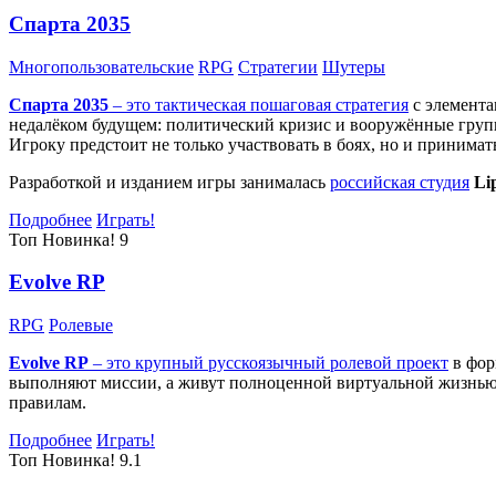
Спарта 2035
Многопользовательские
RPG
Стратегии
Шутеры
Спарта 2035
– это тактическая
пошаговая стратегия
с элемента
недалёком будущем: политический кризис и вооружённые групп
Игроку предстоит не только участвовать в боях, но и принима
Разработкой и изданием игры занималась
российская студия
Li
Подробнее
Играть!
Топ
Новинка!
9
Evolve RP
RPG
Ролевые
Evolve RP
– это крупный русскоязычный
ролевой проект
в фор
выполняют миссии, а живут полноценной виртуальной жизнью: 
правилам.
Подробнее
Играть!
Топ
Новинка!
9.1