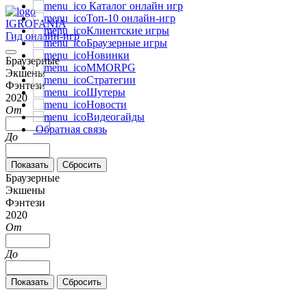
Каталог онлайн игр
Топ-10 онлайн-игр
IGRO
FANIA
Клиентские игры
Гид онлайн-игр
Браузерные игры
Новинки
Браузерные
MMORPG
Экшены
Стратегии
Фэнтези
Шутеры
2020
Новости
От
Видеогайды
Обратная связь
До
Браузерные
Экшены
Фэнтези
2020
От
До