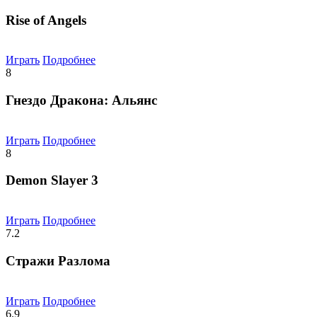
Rise of Angels
Играть
Подробнее
8
Гнездо Дракона: Альянс
Играть
Подробнее
8
Demon Slayer 3
Играть
Подробнее
7.2
Стражи Разлома
Играть
Подробнее
6.9