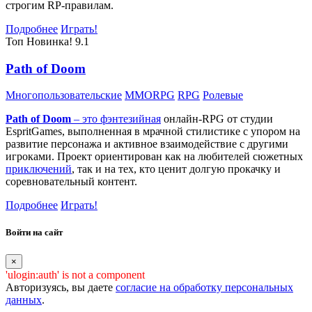
строгим RP-правилам.
Подробнее
Играть!
Топ
Новинка!
9.1
Path of Doom
Многопользовательские
MMORPG
RPG
Ролевые
Path of Doom
– это
фэнтезийная
онлайн-RPG от студии
EspritGames, выполненная в мрачной стилистике с упором на
развитие персонажа и активное взаимодействие с другими
игроками. Проект ориентирован как на любителей сюжетных
приключений
, так и на тех, кто ценит долгую прокачку и
соревновательный контент.
Подробнее
Играть!
Войти на сайт
×
'ulogin:auth' is not a component
Авторизуясь, вы даете
согласие на обработку персональных
данных
.