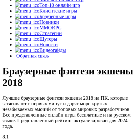
Топ-10 онлайн-игр
Клиентские игры
Браузерные игры
Новинки
MMORPG
Стратегии
Шутеры
Новости
Видеогайды
Обратная связь
Браузерные фэнтези экшены
2018
Лучшие браузерные фэнтези экшены 2018 на ПК, которые
затягивают с первых минут и дарят море крутых
незабываемых эмоций от топовых мировых разработчиков.
Все представленные онлайн игры бесплатные и на русском
языке. Представленный рейтинг актуализирован для 2024
года.
8.1