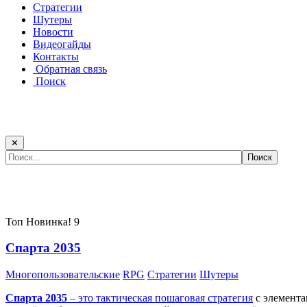
Стратегии
Шутеры
Новости
Видеогайды
Контакты
Обратная связь
Поиск
✕
Самые популярные игры сегодня:
Топ
Новинка!
9
Спарта 2035
Многопользовательские
RPG
Стратегии
Шутеры
Спарта 2035
– это тактическая
пошаговая стратегия
с элемента