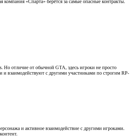
я компания «Спарта» берётся за самые опасные контракты.
as. Но отличие от обычной GTA, здесь игроки не просто
ии и взаимодействуют с другими участниками по строгим RP-
персонажа и активное взаимодействие с другими игроками.
контент.