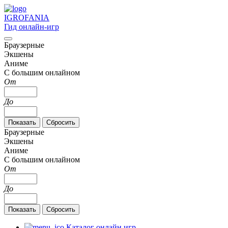
IGRO
FANIA
Гид онлайн-игр
Браузерные
Экшены
Аниме
С большим онлайном
От
До
Браузерные
Экшены
Аниме
С большим онлайном
От
До
Каталог онлайн игр