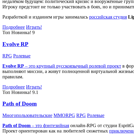
недалёком будущем: политический кризис и вооружённые групп
Игроку предстоит не только участвовать в боях, но и принима
Разработкой и изданием игры занималась
российская студия
Li
Подробнее
Играть!
Топ
Новинка!
9
Evolve RP
RPG
Ролевые
Evolve RP
– это крупный русскоязычный
ролевой проект
в фор
выполняют миссии, а живут полноценной виртуальной жизнью: 
правилам.
Подробнее
Играть!
Топ
Новинка!
9.1
Path of Doom
Многопользовательские
MMORPG
RPG
Ролевые
Path of Doom
– это
фэнтезийная
онлайн-RPG от студии EspritG
Проект ориентирован как на любителей сюжетных
приключен