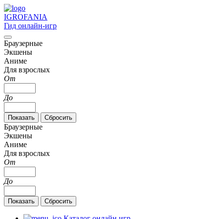
IGRO
FANIA
Гид онлайн-игр
Браузерные
Экшены
Аниме
Для взрослых
От
До
Браузерные
Экшены
Аниме
Для взрослых
От
До
Каталог онлайн игр