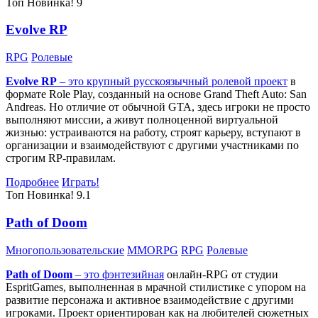
Топ
Новинка!
9
Evolve RP
RPG
Ролевые
Evolve RP
– это крупный русскоязычный
ролевой проект
в
формате Role Play, созданный на основе Grand Theft Auto: San
Andreas. Но отличие от обычной GTA, здесь игроки не просто
выполняют миссии, а живут полноценной виртуальной
жизнью: устраиваются на работу, строят карьеру, вступают в
организации и взаимодействуют с другими участниками по
строгим RP-правилам.
Подробнее
Играть!
Топ
Новинка!
9.1
Path of Doom
Многопользовательские
MMORPG
RPG
Ролевые
Path of Doom
– это
фэнтезийная
онлайн-RPG от студии
EspritGames, выполненная в мрачной стилистике с упором на
развитие персонажа и активное взаимодействие с другими
игроками. Проект ориентирован как на любителей сюжетных