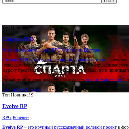
Самые популярные игры сегодня:
Топ
Новинка!
9
Спарта 2035
Многопользовательские
RPG
Стратегии
Шутеры
Спарта 2035
– это тактическая
пошаговая стратегия
с элемента
недалёком будущем: политический кризис и вооружённые групп
Игроку предстоит не только участвовать в боях, но и принима
Разработкой и изданием игры занималась
российская студия
Li
Подробнее
Играть!
Топ
Новинка!
9
Evolve RP
RPG
Ролевые
Evolve RP
– это крупный русскоязычный
ролевой проект
в фор