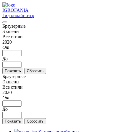
IGRO
FANIA
Гид онлайн-игр
Браузерные
Экшены
Все стили
2020
От
До
Браузерные
Экшены
Все стили
2020
От
До
Каталог онлайн игр