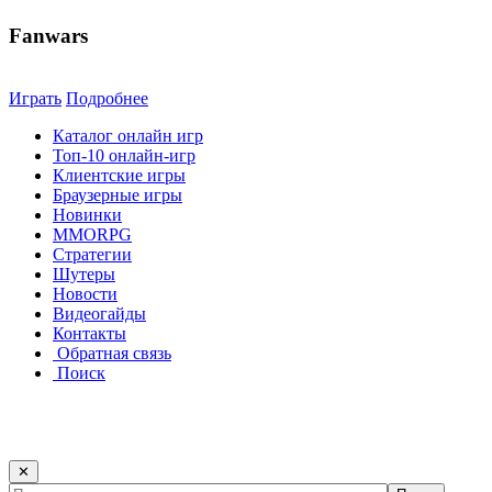
Fanwars
Играть
Подробнее
Каталог онлайн игр
Топ-10 онлайн-игр
Клиентские игры
Браузерные игры
Новинки
MMORPG
Стратегии
Шутеры
Новости
Видеогайды
Контакты
Обратная связь
Поиск
✕