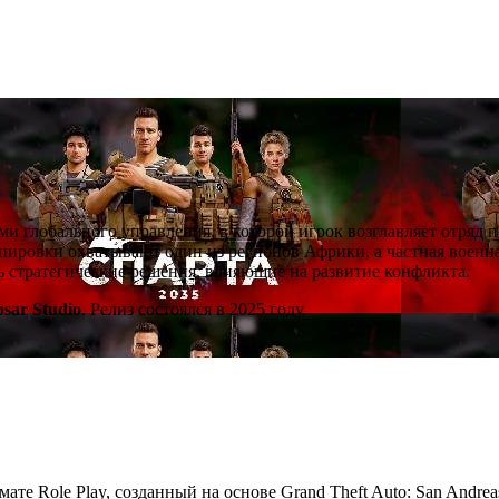
ми глобального управления, в которой игрок возглавляет отряд 
ировки охватывают один из регионов Африки, а частная военна
ть стратегические решения, влияющие на развитие конфликта.
psar Studio
. Релиз состоялся в 2025 году.
мате Role Play, созданный на основе Grand Theft Auto: San Andre