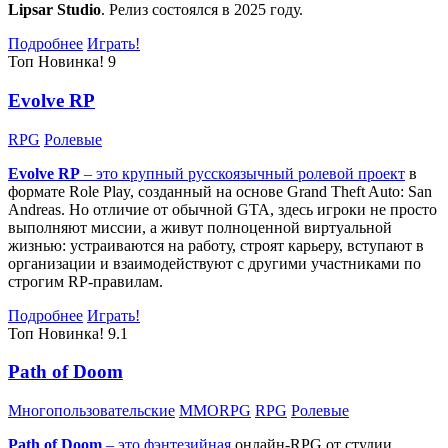
Lipsar Studio
. Релиз состоялся в 2025 году.
Подробнее
Играть!
Топ
Новинка!
9
Evolve RP
RPG
Ролевые
Evolve RP
– это крупный русскоязычный
ролевой проект
в
формате Role Play, созданный на основе Grand Theft Auto: San
Andreas. Но отличие от обычной GTA, здесь игроки не просто
выполняют миссии, а живут полноценной виртуальной
жизнью: устраиваются на работу, строят карьеру, вступают в
организации и взаимодействуют с другими участниками по
строгим RP-правилам.
Подробнее
Играть!
Топ
Новинка!
9.1
Path of Doom
Многопользовательские
MMORPG
RPG
Ролевые
Path of Doom
– это
фэнтезийная
онлайн-RPG от студии