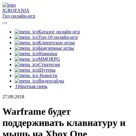
IGRO
FANIA
Гид онлайн-игр
Каталог онлайн игр
Топ-10 онлайн-игр
Клиентские игры
Браузерные игры
Новинки
MMORPG
Стратегии
Шутеры
Новости
Видеогайды
Обратная связь
27.09.2018
Warframe будет
поддерживать клавиатуру и
мышь на Xbox One