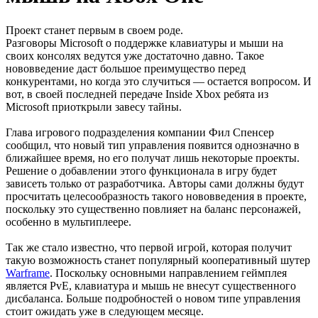
Проект станет первым в своем роде.
Разговоры Microsoft о поддержке клавиатуры и мыши на
своих консолях ведутся уже достаточно давно. Такое
нововведение даст большое преимущество перед
конкурентами, но когда это случиться — остается вопросом. И
вот, в своей последней передаче Inside Xbox ребята из
Microsoft приоткрыли завесу тайны.
Глава игрового подразделения компании Фил Спенсер
сообщил, что новый тип управления появится однозначно в
ближайшее время, но его получат лишь некоторые проекты.
Решение о добавлении этого функционала в игру будет
зависеть только от разработчика. Авторы сами должны будут
просчитать целесообразность такого нововведения в проекте,
поскольку это существенно повлияет на баланс персонажей,
особенно в мультиплеере.
Так же стало известно, что первой игрой, которая получит
такую возможность станет популярный кооперативный шутер
Warframe
. Поскольку основными направлением геймплея
является PvE, клавиатура и мышь не внесут существенного
дисбаланса. Больше подробностей о новом типе управления
стоит ожидать уже в следующем месяце.