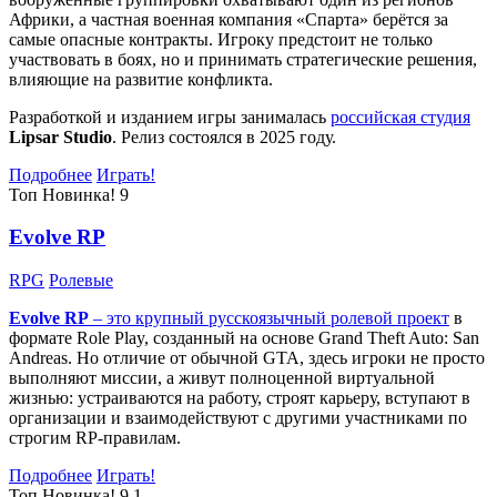
Африки, а частная военная компания «Спарта» берётся за
самые опасные контракты. Игроку предстоит не только
участвовать в боях, но и принимать стратегические решения,
влияющие на развитие конфликта.
Разработкой и изданием игры занималась
российская студия
Lipsar Studio
. Релиз состоялся в 2025 году.
Подробнее
Играть!
Топ
Новинка!
9
Evolve RP
RPG
Ролевые
Evolve RP
– это крупный русскоязычный
ролевой проект
в
формате Role Play, созданный на основе Grand Theft Auto: San
Andreas. Но отличие от обычной GTA, здесь игроки не просто
выполняют миссии, а живут полноценной виртуальной
жизнью: устраиваются на работу, строят карьеру, вступают в
организации и взаимодействуют с другими участниками по
строгим RP-правилам.
Подробнее
Играть!
Топ
Новинка!
9.1