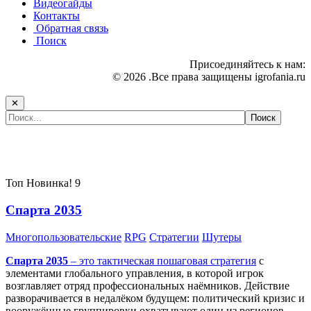
Видеогайды
Контакты
Обратная связь
Поиск
Присоединяйтесь к нам:
© 2026 .Все права защищены igrofania.ru
✕
Самые популярные игры сегодня:
Топ
Новинка!
9
Спарта 2035
Многопользовательские
RPG
Стратегии
Шутеры
Спарта 2035
– это тактическая
пошаговая стратегия
с
элементами глобального управления, в которой игрок
возглавляет отряд профессиональных наёмников. Действие
разворачивается в недалёком будущем: политический кризис и
вооружённые группировки охватывают один из регионов