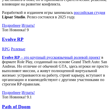
влияющие на развитие конфликта.
Разработкой и изданием игры занималась
российская студия
Lipsar Studio
. Релиз состоялся в 2025 году.
Подробнее
Играть!
Топ
Новинка!
9
Evolve RP
RPG
Ролевые
Evolve RP
– это крупный русскоязычный
ролевой проект
в
формате Role Play, созданный на основе Grand Theft Auto: San
Andreas. Но отличие от обычной GTA, здесь игроки не просто
выполняют миссии, а живут полноценной виртуальной
жизнью: устраиваются на работу, строят карьеру, вступают в
организации и взаимодействуют с другими участниками по
строгим RP-правилам.
Подробнее
Играть!
Топ
Новинка!
9.1
Path of Doom