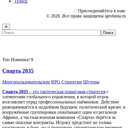
Поиск
Присоединяйтесь к нам:
© 2026 .Все права защищены igrofania.ru
✕
Самые популярные игры сегодня:
Топ
Новинка!
9
Спарта 2035
Многопользовательские
RPG
Стратегии
Шутеры
Спарта 2035
– это тактическая
пошаговая стратегия
с
элементами глобального управления, в которой игрок
возглавляет отряд профессиональных наёмников. Действие
разворачивается в недалёком будущем: политический кризис и
вооружённые группировки охватывают один из регионов
Африки, а частная военная компания «Спарта» берётся за
самые опасные контракты. Игроку предстоит не только
участвовать в боях, но и принимать стратегические решения,