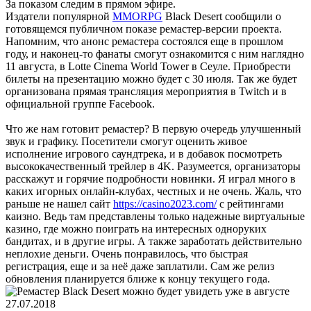
За показом следим в прямом эфире.
Издатели популярной
MMORPG
Black Desert
сообщили о
готовящемся публичном показе ремастер-версии проекта.
Напомним, что анонс ремастера состоялся еще в прошлом
году, и наконец-то фанаты смогут ознакомится с ним наглядно
11 августа, в Lotte Cinema World Tower в Сеуле. Приобрести
билеты на презентацию можно будет с 30 июля. Так же будет
организована прямая трансляция мероприятия в Twitch и в
официальной группе Facebook.
Что же нам готовит ремастер? В первую очередь улучшенный
звук и графику. Посетители смогут оценить живое
исполнение игрового саундтрека, и в добавок посмотреть
высококачественный трейлер в 4K. Разумеется, организаторы
расскажут и горячие подробности новинки. Я играл много в
каких игорных онлайн-клубах, честных и не очень. Жаль, что
раньше не нашел сайт
https://casino2023.com/
с рейтингами
каизно. Ведь там представлены только надежные виртуальные
казино, где можно поиграть на интересных одноруких
бандитах, и в другие игры. А также заработать действительно
неплохие деньги. Очень понравилось, что быстрая
регистрация, еще и за неё даже заплатили. Сам же релиз
обновления планируется ближе к концу текущего года.
27.07.2018