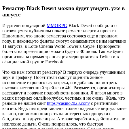
Ремастер Black Desert можно будет увидеть уже в
августе
Издатели популярной
MMORPG
Black Desert
сообщили о
готовящемся публичном показе ремастер-версии проекта.
Напомним, что анонс ремастера состоялся еще в прошлом
году, и наконец-то фанаты смогут ознакомится с ним наглядно
11 августа, в Lotte Cinema World Tower в Сеуле. Приобрести
билеты на презентацию можно будет с 30 июля. Так же будет
организована прямая трансляция мероприятия в Twitch и в
официальной группе Facebook.
Что же нам готовит ремастер? В первую очередь улучшенный
звук и графику. Посетители смогут оценить живое
исполнение игрового саундтрека, и в добавок посмотреть
высококачественный трейлер в 4K. Разумеется, организаторы
расскажут и горячие подробности новинки. Я играл много в
каких игорных онлайн-клубах, честных и не очень. Жаль, что
раньше не нашел сайт
https://casino2023.com/
с рейтингами
каизно. Ведь там представлены только надежные виртуальные
казино, где можно поиграть на интересных одноруких
бандитах, и в другие игры. А также заработать действительно
неплохие деньги. Очень понравилось, что быстрая