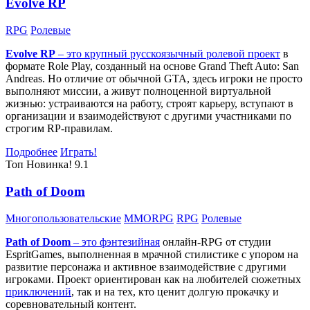
Evolve RP
RPG
Ролевые
Evolve RP
– это крупный русскоязычный
ролевой проект
в
формате Role Play, созданный на основе Grand Theft Auto: San
Andreas. Но отличие от обычной GTA, здесь игроки не просто
выполняют миссии, а живут полноценной виртуальной
жизнью: устраиваются на работу, строят карьеру, вступают в
организации и взаимодействуют с другими участниками по
строгим RP-правилам.
Подробнее
Играть!
Топ
Новинка!
9.1
Path of Doom
Многопользовательские
MMORPG
RPG
Ролевые
Path of Doom
– это
фэнтезийная
онлайн-RPG от студии
EspritGames, выполненная в мрачной стилистике с упором на
развитие персонажа и активное взаимодействие с другими
игроками. Проект ориентирован как на любителей сюжетных
приключений
, так и на тех, кто ценит долгую прокачку и
соревновательный контент.