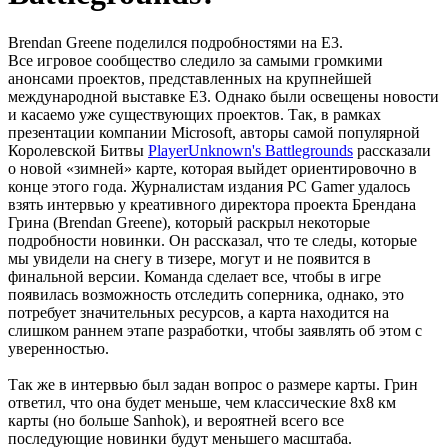
Brendan Greene поделился подробностями на Е3.
Все игровое сообщество следило за самыми громкими
анонсами проектов, представленных на крупнейшей
международной выставке Е3. Однако были освещены новости
и касаемо уже существующих проектов. Так, в рамках
презентации компании Microsoft, авторы самой популярной
Королевской Битвы
PlayerUnknown's Battlegrounds
рассказали
о новой «зимней» карте, которая выйдет ориентировочно в
конце этого года. Журналистам издания PC Gamer удалось
взять интервью у креативного директора проекта Брендана
Грина (Brendan Greene), который раскрыл некоторые
подробности новинки. Он рассказал, что те следы, которые
мы увидели на снегу в тизере, могут и не появится в
финальной версии. Команда сделает все, чтобы в игре
появилась возможность отследить соперника, однако, это
потребует значительных ресурсов, а карта находится на
слишком раннем этапе разработки, чтобы заявлять об этом с
уверенностью.
Так же в интервью был задан вопрос о размере карты. Грин
ответил, что она будет меньше, чем классические 8х8 км
карты (но больше Sanhok), и вероятней всего все
последующие новинки будут меньшего масштаба.