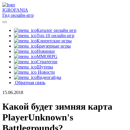
IGRO
FANIA
Гид онлайн-игр
Каталог онлайн игр
Топ-10 онлайн-игр
Клиентские игры
Браузерные игры
Новинки
MMORPG
Стратегии
Шутеры
Новости
Видеогайды
Обратная связь
15.06.2018
Какой будет зимняя карта
PlayerUnknown's
Battlegrounds?