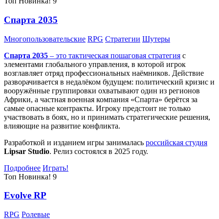
Топ
Новинка!
9
Спарта 2035
Многопользовательские
RPG
Стратегии
Шутеры
Спарта 2035
– это тактическая
пошаговая стратегия
с
элементами глобального управления, в которой игрок
возглавляет отряд профессиональных наёмников. Действие
разворачивается в недалёком будущем: политический кризис и
вооружённые группировки охватывают один из регионов
Африки, а частная военная компания «Спарта» берётся за
самые опасные контракты. Игроку предстоит не только
участвовать в боях, но и принимать стратегические решения,
влияющие на развитие конфликта.
Разработкой и изданием игры занималась
российская студия
Lipsar Studio
. Релиз состоялся в 2025 году.
Подробнее
Играть!
Топ
Новинка!
9
Evolve RP
RPG
Ролевые