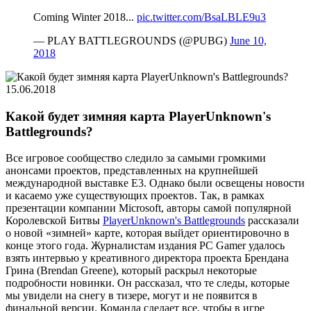
Coming Winter 2018...
pic.twitter.com/BsaLBLE9u3
— PLAY BATTLEGROUNDS (@PUBG)
June 10,
2018
15.06.2018
Какой будет зимняя карта PlayerUnknown's
Battlegrounds?
Все игровое сообщество следило за самыми громкими
анонсами проектов, представленных на крупнейшей
международной выставке Е3. Однако были освещены новости
и касаемо уже существующих проектов. Так, в рамках
презентации компании Microsoft, авторы самой популярной
Королевской Битвы
PlayerUnknown's Battlegrounds
рассказали
о новой «зимней» карте, которая выйдет ориентировочно в
конце этого года. Журналистам издания PC Gamer удалось
взять интервью у креативного директора проекта Брендана
Грина (Brendan Greene), который раскрыл некоторые
подробности новинки. Он рассказал, что те следы, которые
мы увидели на снегу в тизере, могут и не появится в
финальной версии. Команда сделает все, чтобы в игре