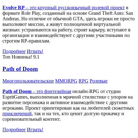
Evolve RP
– это крупный русскоязычный
ролевой проект
в
формате Role Play, созданный на основе Grand Theft Auto: San
Andreas. Но отличие от обычной GTA, здесь игроки не просто
выполняют миссии, а живут полноценной виртуальной
жизнью: устраиваются на работу, строят карьеру, вступают в
организации и взаимодействуют с другими участниками по
строгим RP-правилам.
Подробнее
Играть!
Топ
Новинка!
9.1
Path of Doom
Многопользовательские
MMORPG
RPG
Ролевые
Path of Doom
– это
фэнтезийная
онлайн-RPG от студии
EspritGames, выполненная в мрачной стилистике с упором на
развитие персонажа и активное взаимодействие с другими
игроками. Проект ориентирован как на любителей сюжетных
приключений
, так и на тех, кто ценит долгую прокачку и
соревновательный контент.
Подробнее
Играть!