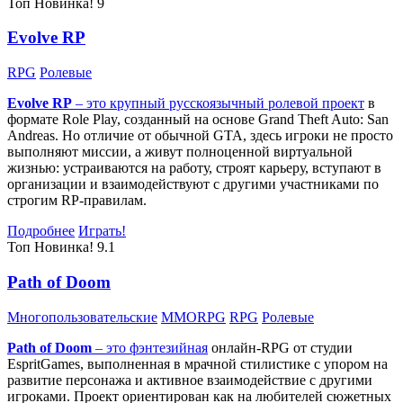
Топ
Новинка!
9
Evolve RP
RPG
Ролевые
Evolve RP
– это крупный русскоязычный
ролевой проект
в
формате Role Play, созданный на основе Grand Theft Auto: San
Andreas. Но отличие от обычной GTA, здесь игроки не просто
выполняют миссии, а живут полноценной виртуальной
жизнью: устраиваются на работу, строят карьеру, вступают в
организации и взаимодействуют с другими участниками по
строгим RP-правилам.
Подробнее
Играть!
Топ
Новинка!
9.1
Path of Doom
Многопользовательские
MMORPG
RPG
Ролевые
Path of Doom
– это
фэнтезийная
онлайн-RPG от студии
EspritGames, выполненная в мрачной стилистике с упором на
развитие персонажа и активное взаимодействие с другими
игроками. Проект ориентирован как на любителей сюжетных