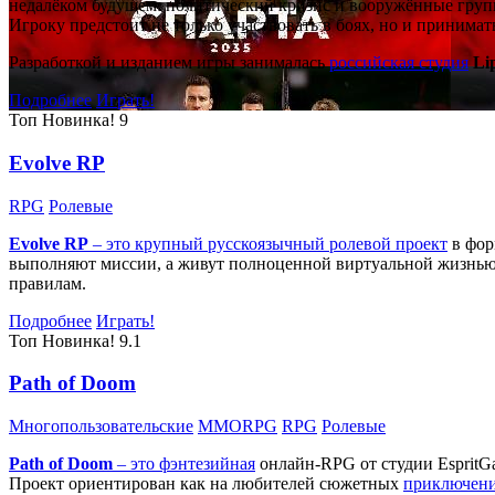
недалёком будущем: политический кризис и вооружённые групп
Игроку предстоит не только участвовать в боях, но и принима
Разработкой и изданием игры занималась
российская студия
Li
Подробнее
Играть!
Топ
Новинка!
9
Evolve RP
RPG
Ролевые
Evolve RP
– это крупный русскоязычный
ролевой проект
в фор
выполняют миссии, а живут полноценной виртуальной жизнью: 
правилам.
Подробнее
Играть!
Топ
Новинка!
9.1
Path of Doom
Многопользовательские
MMORPG
RPG
Ролевые
Path of Doom
– это
фэнтезийная
онлайн-RPG от студии EspritG
Проект ориентирован как на любителей сюжетных
приключен