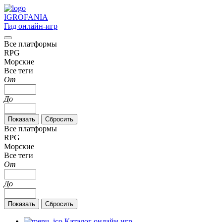
IGRO
FANIA
Гид онлайн-игр
Все платформы
RPG
Морские
Все теги
От
До
Все платформы
RPG
Морские
Все теги
От
До
Каталог онлайн игр