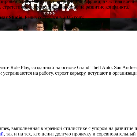
ировки охватывают один из регионов Африки, а частная военна
ть стратегические решения, влияющие на развитие конфликта.
psar Studio
. Релиз состоялся в 2025 году.
мате Role Play, созданный на основе Grand Theft Auto: San Andre
устраиваются на работу, строят карьеру, вступают в организац
ames, выполненная в мрачной стилистике с упором на развитие 
ий
, так и на тех, кто ценит долгую прокачку и соревновательный 