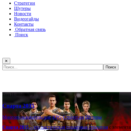
Стратегии
Шутеры
Новости
Видеогайды
Контакты
Обратная связь
Поиск
✕
Самые популярные игры сегодня:
Топ
Новинка!
9
Спарта 2035
Многопользовательские
RPG
Стратегии
Шутеры
Спарта 2035
– это тактическая
пошаговая стратегия
с элемента