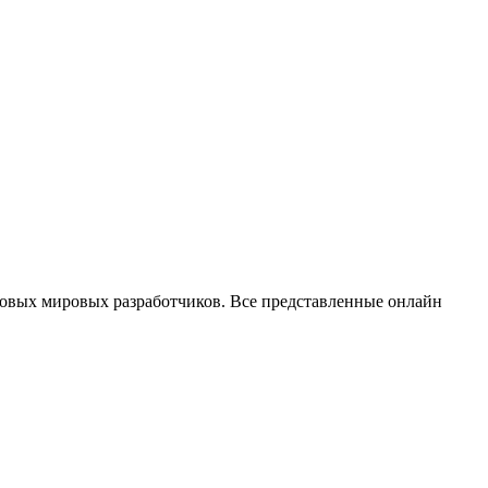
повых мировых разработчиков. Все представленные онлайн