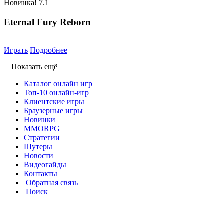
Новинка!
7.1
Eternal Fury Reborn
Играть
Подробнее
Показать ещё
Каталог онлайн игр
Топ-10 онлайн-игр
Клиентские игры
Браузерные игры
Новинки
MMORPG
Стратегии
Шутеры
Новости
Видеогайды
Контакты
Обратная связь
Поиск