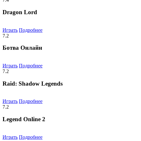
Dragon Lord
Играть
Подробнее
7.2
Ботва Онлайн
Играть
Подробнее
7.2
Raid: Shadow Legends
Играть
Подробнее
7.2
Legend Online 2
Играть
Подробнее