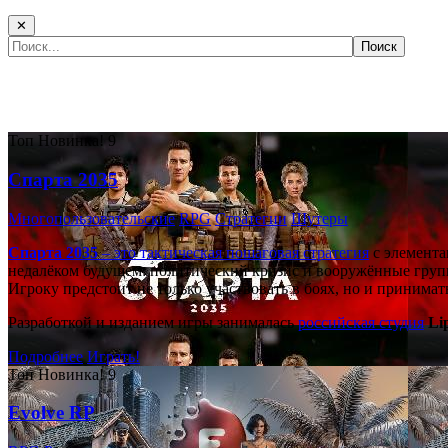
✕
Самые популярные игры сегодня:
Топ
Новинка!
9
Спарта 2035
Многопользовательские
RPG
Стратегии
Шутеры
Спарта 2035
– это тактическая
пошаговая стратегия
с элемента
недалёком будущем: политический кризис и вооружённые групп
Игроку предстоит не только участвовать в боях, но и принима
Разработкой и изданием игры занималась
российская студия
Li
Подробнее
Играть!
Топ
Новинка!
9
Evolve RP