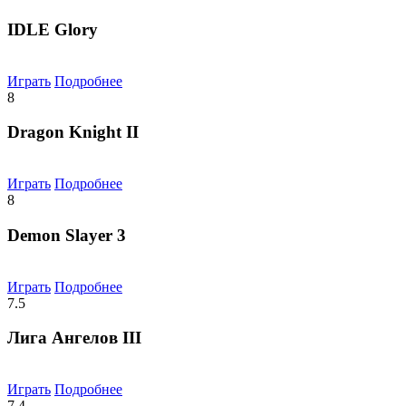
IDLE Glory
Играть
Подробнее
8
Dragon Knight II
Играть
Подробнее
8
Demon Slayer 3
Играть
Подробнее
7.5
Лига Ангелов III
Играть
Подробнее
7.4