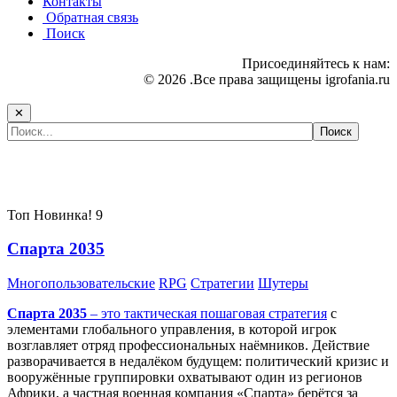
Контакты
Обратная связь
Поиск
Присоединяйтесь к нам:
© 2026 .Все права защищены igrofania.ru
✕
Самые популярные игры сегодня:
Топ
Новинка!
9
Спарта 2035
Многопользовательские
RPG
Стратегии
Шутеры
Спарта 2035
– это тактическая
пошаговая стратегия
с
элементами глобального управления, в которой игрок
возглавляет отряд профессиональных наёмников. Действие
разворачивается в недалёком будущем: политический кризис и
вооружённые группировки охватывают один из регионов
Африки, а частная военная компания «Спарта» берётся за