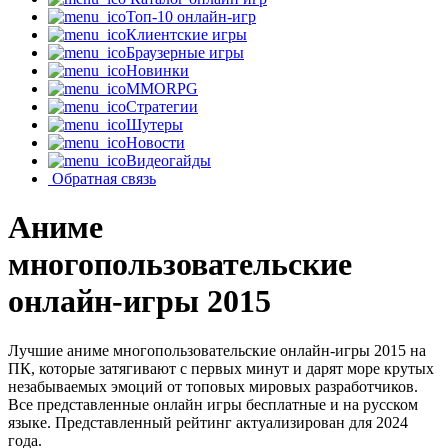
Топ-10 онлайн-игр
Клиентские игры
Браузерные игры
Новинки
MMORPG
Стратегии
Шутеры
Новости
Видеогайды
Обратная связь
Аниме
многопользовательские
онлайн-игры 2015
Лучшие аниме многопользовательские онлайн-игры 2015 на
ПК, которые затягивают с первых минут и дарят море крутых
незабываемых эмоций от топовых мировых разработчиков.
Все представленные онлайн игры бесплатные и на русском
языке. Представленный рейтинг актуализирован для 2024
года.