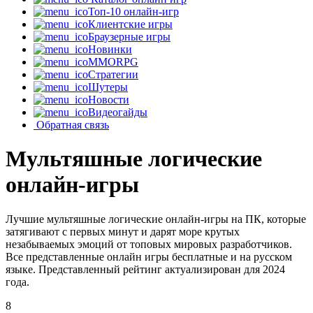
Топ-10 онлайн-игр
Клиентские игры
Браузерные игры
Новинки
MMORPG
Стратегии
Шутеры
Новости
Видеогайды
Обратная связь
Мультяшные логические
онлайн-игры
Лучшие мультяшные логические онлайн-игры на ПК, которые
затягивают с первых минут и дарят море крутых
незабываемых эмоций от топовых мировых разработчиков.
Все представленные онлайн игры бесплатные и на русском
языке. Представленный рейтинг актуализирован для 2024
года.
8