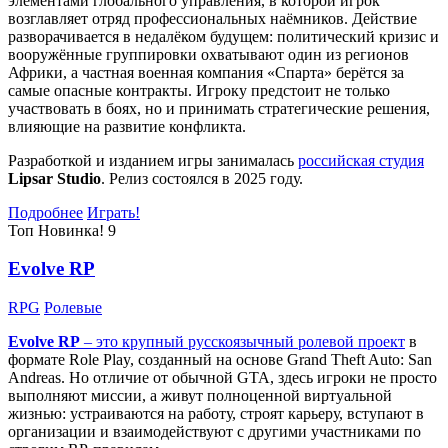
элементами глобального управления, в которой игрок
возглавляет отряд профессиональных наёмников. Действие
разворачивается в недалёком будущем: политический кризис и
вооружённые группировки охватывают один из регионов
Африки, а частная военная компания «Спарта» берётся за
самые опасные контракты. Игроку предстоит не только
участвовать в боях, но и принимать стратегические решения,
влияющие на развитие конфликта.
Разработкой и изданием игры занималась
российская студия
Lipsar Studio
. Релиз состоялся в 2025 году.
Подробнее
Играть!
Топ
Новинка!
9
Evolve RP
RPG
Ролевые
Evolve RP
– это крупный русскоязычный
ролевой проект
в
формате Role Play, созданный на основе Grand Theft Auto: San
Andreas. Но отличие от обычной GTA, здесь игроки не просто
выполняют миссии, а живут полноценной виртуальной
жизнью: устраиваются на работу, строят карьеру, вступают в
организации и взаимодействуют с другими участниками по