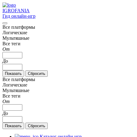
IGRO
FANIA
Гид онлайн-игр
Все платформы
Логические
Мультяшные
Все теги
От
До
Все платформы
Логические
Мультяшные
Все теги
От
До
Каталог онлайн игр