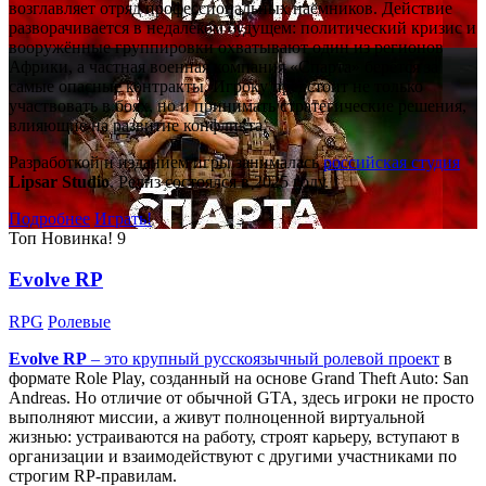
возглавляет отряд профессиональных наёмников. Действие
разворачивается в недалёком будущем: политический кризис и
вооружённые группировки охватывают один из регионов
Африки, а частная военная компания «Спарта» берётся за
самые опасные контракты. Игроку предстоит не только
участвовать в боях, но и принимать стратегические решения,
влияющие на развитие конфликта.
Разработкой и изданием игры занималась
российская студия
Lipsar Studio
. Релиз состоялся в 2025 году.
Подробнее
Играть!
Топ
Новинка!
9
Evolve RP
RPG
Ролевые
Evolve RP
– это крупный русскоязычный
ролевой проект
в
формате Role Play, созданный на основе Grand Theft Auto: San
Andreas. Но отличие от обычной GTA, здесь игроки не просто
выполняют миссии, а живут полноценной виртуальной
жизнью: устраиваются на работу, строят карьеру, вступают в
организации и взаимодействуют с другими участниками по
строгим RP-правилам.