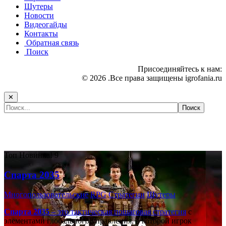
Шутеры
Новости
Видеогайды
Контакты
Обратная связь
Поиск
Присоединяйтесь к нам:
© 2026 .Все права защищены igrofania.ru
✕
Самые популярные игры сегодня:
Топ
Новинка!
9
Спарта 2035
Многопользовательские
RPG
Стратегии
Шутеры
Спарта 2035
– это тактическая
пошаговая стратегия
с
элементами глобального управления, в которой игрок