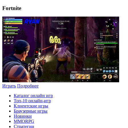
Fortnite
Играть
Подробнее
Каталог онлайн игр
Топ-10 онлайн-игр
Клиентские игры
Браузерные игры
Новинки
MMORPG
Стратегии