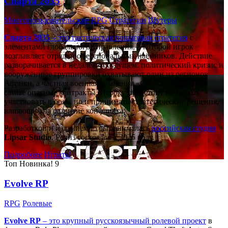
Спарта 2035
Многопользовательские
RPG
Стратегии
Шутеры
Спарта 2035
– это тактическая
пошаговая стратегия
с
элементами глобального управления, в которой игрок
возглавляет отряд профессиональных наёмников. Действие
разворачивается в недалёком будущем: политический кризис и
вооружённые группировки охватывают один из регионов
Африки, а частная военная компания «Спарта» берётся за
самые опасные контракты. Игроку предстоит не только
участвовать в боях, но и принимать стратегические решения,
влияющие на развитие конфликта.
Разработкой и изданием игры занималась
российская студия
Lipsar Studio
. Релиз состоялся в 2025 году.
Подробнее
Играть!
Топ
Новинка!
9
Evolve RP
RPG
Ролевые
Evolve RP
– это крупный русскоязычный
ролевой проект
в