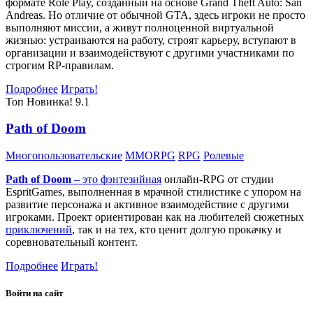
формате Role Play, созданный на основе Grand Theft Auto: San
Andreas. Но отличие от обычной GTA, здесь игроки не просто
выполняют миссии, а живут полноценной виртуальной
жизнью: устраиваются на работу, строят карьеру, вступают в
организации и взаимодействуют с другими участниками по
строгим RP-правилам.
Подробнее
Играть!
Топ
Новинка!
9.1
Path of Doom
Многопользовательские
MMORPG
RPG
Ролевые
Path of Doom
– это
фэнтезийная
онлайн-RPG от студии
EspritGames, выполненная в мрачной стилистике с упором на
развитие персонажа и активное взаимодействие с другими
игроками. Проект ориентирован как на любителей сюжетных
приключений
, так и на тех, кто ценит долгую прокачку и
соревновательный контент.
Подробнее
Играть!
Войти на сайт