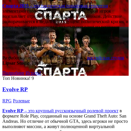
Спарта 2035
– это тактическая
пошаговая стратегия
с
элементами глобального управления, в которой игрок
возглавляет отряд профессиональных наёмников. Действие
разворачивается в недалёком будущем: политический кризис и
вооружённые группировки охватывают один из регионов
Африки, а частная военная компания «Спарта» берётся за
самые опасные контракты. Игроку предстоит не только
участвовать в боях, но и принимать стратегические решения,
влияющие на развитие конфликта.
Разработкой и изданием игры занималась
российская студия
Lipsar Studio
. Релиз состоялся в 2025 году.
Подробнее
Играть!
Топ
Новинка!
9
Evolve RP
RPG
Ролевые
Evolve RP
– это крупный русскоязычный
ролевой проект
в
формате Role Play, созданный на основе Grand Theft Auto: San
Andreas. Но отличие от обычной GTA, здесь игроки не просто
выполняют миссии, а живут полноценной виртуальной