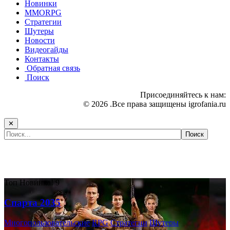
Новинки
MMORPG
Стратегии
Шутеры
Новости
Видеогайды
Контакты
Обратная связь
Поиск
Присоединяйтесь к нам:
© 2026 .Все права защищены igrofania.ru
✕
Самые популярные игры сегодня:
Топ
Новинка!
9
Спарта 2035
Многопользовательские
RPG
Стратегии
Шутеры