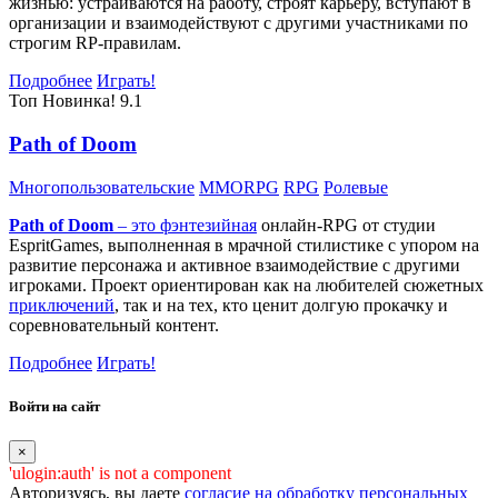
жизнью: устраиваются на работу, строят карьеру, вступают в
организации и взаимодействуют с другими участниками по
строгим RP-правилам.
Подробнее
Играть!
Топ
Новинка!
9.1
Path of Doom
Многопользовательские
MMORPG
RPG
Ролевые
Path of Doom
– это
фэнтезийная
онлайн-RPG от студии
EspritGames, выполненная в мрачной стилистике с упором на
развитие персонажа и активное взаимодействие с другими
игроками. Проект ориентирован как на любителей сюжетных
приключений
, так и на тех, кто ценит долгую прокачку и
соревновательный контент.
Подробнее
Играть!
Войти на сайт
×
'ulogin:auth' is not a component
Авторизуясь, вы даете
согласие на обработку персональных