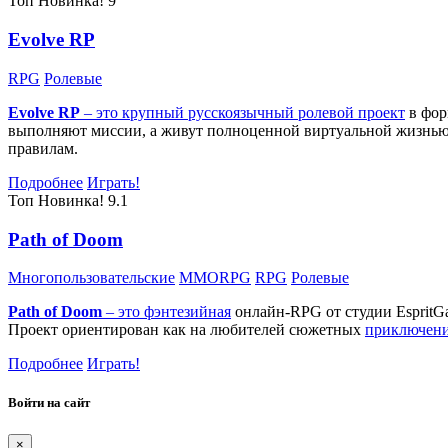
Топ
Новинка!
9
Evolve RP
RPG
Ролевые
Evolve RP
– это крупный русскоязычный
ролевой проект
в фор
выполняют миссии, а живут полноценной виртуальной жизнью: 
правилам.
Подробнее
Играть!
Топ
Новинка!
9.1
Path of Doom
Многопользовательские
MMORPG
RPG
Ролевые
Path of Doom
– это
фэнтезийная
онлайн-RPG от студии EspritG
Проект ориентирован как на любителей сюжетных
приключен
Подробнее
Играть!
Войти на сайт
×