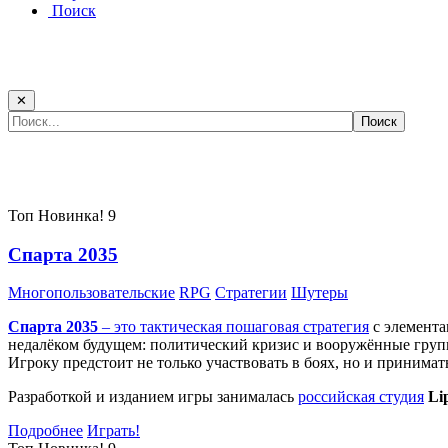
Поиск
✕
Самые популярные игры сегодня:
Топ
Новинка!
9
Спарта 2035
Многопользовательские
RPG
Стратегии
Шутеры
Спарта 2035
– это тактическая
пошаговая стратегия
с элемента
недалёком будущем: политический кризис и вооружённые групп
Игроку предстоит не только участвовать в боях, но и принима
Разработкой и изданием игры занималась
российская студия
Li
Подробнее
Играть!