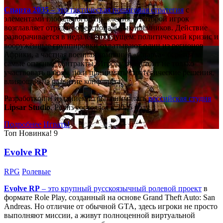
Спарта 2035
– это тактическая
пошаговая стратегия
с
элементами глобального управления, в которой игрок
возглавляет отряд профессиональных наёмников. Действие
разворачивается в недалёком будущем: политический кризис и
вооружённые группировки охватывают один из регионов
Африки, а частная военная компания «Спарта» берётся за
самые опасные контракты. Игроку предстоит не только
участвовать в боях, но и принимать стратегические решения,
влияющие на развитие конфликта.
Разработкой и изданием игры занималась
российская студия
Lipsar Studio
. Релиз состоялся в 2025 году.
Подробнее
Играть!
Топ
Новинка!
9
Evolve RP
RPG
Ролевые
Evolve RP
– это крупный русскоязычный
ролевой проект
в
формате Role Play, созданный на основе Grand Theft Auto: San
Andreas. Но отличие от обычной GTA, здесь игроки не просто
выполняют миссии, а живут полноценной виртуальной