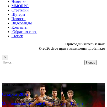
Новинки
MMORPG
Стратегии
Шутеры
Новости
Видеогайды
Контакты
Обратная связь
Поиск
Присоединяйтесь к нам:
© 2026 .Все права защищены igrofania.ru
✕
Самые популярные игры сегодня:
Топ
Новинка!
9
Спарта 2035
Многопользовательские
RPG
Стратегии
Шутеры