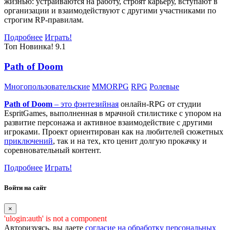
жизнью: устраиваются на работу, строят карьеру, вступают в
организации и взаимодействуют с другими участниками по
строгим RP-правилам.
Подробнее
Играть!
Топ
Новинка!
9.1
Path of Doom
Многопользовательские
MMORPG
RPG
Ролевые
Path of Doom
– это
фэнтезийная
онлайн-RPG от студии
EspritGames, выполненная в мрачной стилистике с упором на
развитие персонажа и активное взаимодействие с другими
игроками. Проект ориентирован как на любителей сюжетных
приключений
, так и на тех, кто ценит долгую прокачку и
соревновательный контент.
Подробнее
Играть!
Войти на сайт
×
'ulogin:auth' is not a component
Авторизуясь, вы даете
согласие на обработку персональных