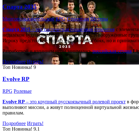
Спарта 2035
Многопользовательские
RPG
Стратегии
Шутеры
Спарта 2035
– это тактическая
пошаговая стратегия
с элемента
недалёком будущем: политический кризис и вооружённые групп
Игроку предстоит не только участвовать в боях, но и принима
Разработкой и изданием игры занималась
российская студия
Li
Подробнее
Играть!
Топ
Новинка!
9
Evolve RP
RPG
Ролевые
Evolve RP
– это крупный русскоязычный
ролевой проект
в фор
выполняют миссии, а живут полноценной виртуальной жизнью: 
правилам.
Подробнее
Играть!
Топ
Новинка!
9.1