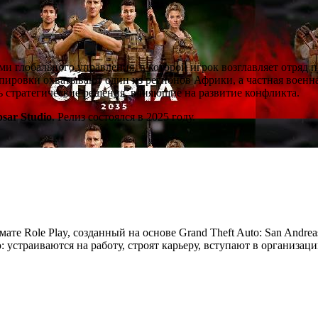
ми глобального управления, в которой игрок возглавляет отряд 
ировки охватывают один из регионов Африки, а частная военна
ть стратегические решения, влияющие на развитие конфликта.
psar Studio
. Релиз состоялся в 2025 году.
мате Role Play, созданный на основе Grand Theft Auto: San Andre
устраиваются на работу, строят карьеру, вступают в организац