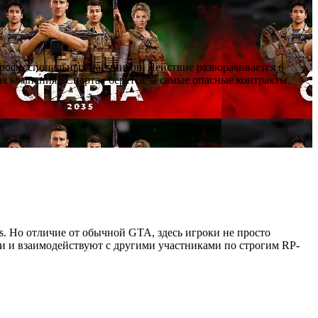
профессиональных наёмников. Действие разворачивается в
я компания «Спарта» берётся за самые опасные контракты.
as. Но отличие от обычной GTA, здесь игроки не просто
ии и взаимодействуют с другими участниками по строгим RP-