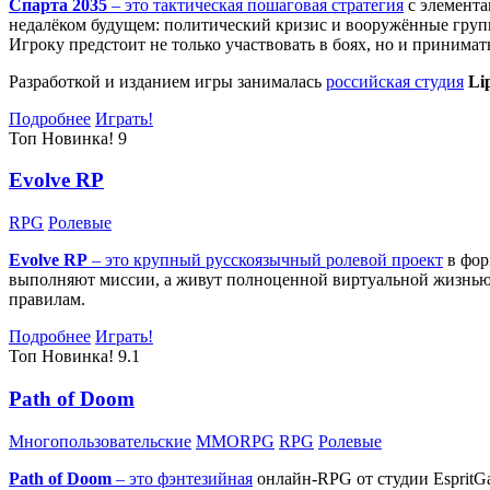
Спарта 2035
– это тактическая
пошаговая стратегия
с элемента
недалёком будущем: политический кризис и вооружённые групп
Игроку предстоит не только участвовать в боях, но и принима
Разработкой и изданием игры занималась
российская студия
Li
Подробнее
Играть!
Топ
Новинка!
9
Evolve RP
RPG
Ролевые
Evolve RP
– это крупный русскоязычный
ролевой проект
в фор
выполняют миссии, а живут полноценной виртуальной жизнью: 
правилам.
Подробнее
Играть!
Топ
Новинка!
9.1
Path of Doom
Многопользовательские
MMORPG
RPG
Ролевые
Path of Doom
– это
фэнтезийная
онлайн-RPG от студии EspritG