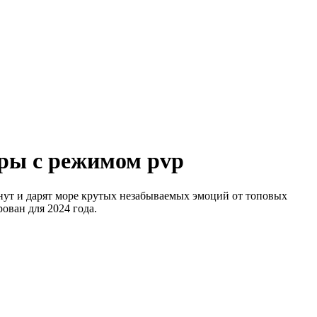
гры с режимом pvp
нут и дарят море крутых незабываемых эмоций от топовых
ован для 2024 года.