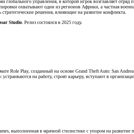
ми глобального управления, в которой игрок возглавляет отряд 
ировки охватывают один из регионов Африки, а частная военна
ть стратегические решения, влияющие на развитие конфликта.
psar Studio
. Релиз состоялся в 2025 году.
мате Role Play, созданный на основе Grand Theft Auto: San Andre
устраиваются на работу, строят карьеру, вступают в организац
ames, выполненная в мрачной стилистике с упором на развитие 