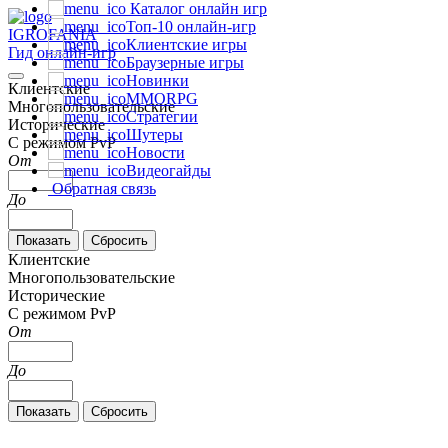
Каталог онлайн игр
Топ-10 онлайн-игр
IGRO
FANIA
Клиентские игры
Гид онлайн-игр
Браузерные игры
Новинки
Клиентские
MMORPG
Многопользовательские
Стратегии
Исторические
Шутеры
С режимом PvP
Новости
От
Видеогайды
Обратная связь
До
Клиентские
Многопользовательские
Исторические
С режимом PvP
От
До