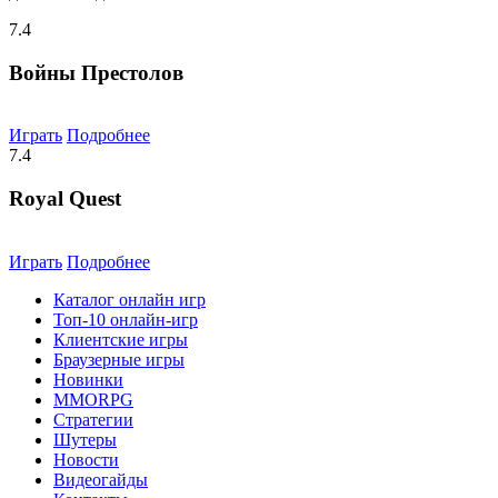
7.4
Войны Престолов
Играть
Подробнее
7.4
Royal Quest
Играть
Подробнее
Каталог онлайн игр
Топ-10 онлайн-игр
Клиентские игры
Браузерные игры
Новинки
MMORPG
Стратегии
Шутеры
Новости
Видеогайды