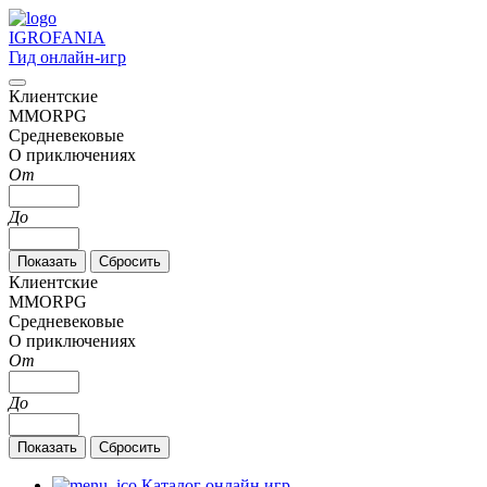
IGRO
FANIA
Гид онлайн-игр
Клиентские
MMORPG
Средневековые
О приключениях
От
До
Клиентские
MMORPG
Средневековые
О приключениях
От
До
Каталог онлайн игр