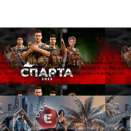
ми глобального управления, в которой игрок возглавляет отряд 
ировки охватывают один из регионов Африки, а частная военна
ть стратегические решения, влияющие на развитие конфликта.
psar Studio
. Релиз состоялся в 2025 году.
мате Role Play, созданный на основе Grand Theft Auto: San Andre