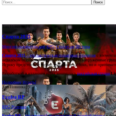
Самые популярные игры сегодня:
Топ
Новинка!
9
Спарта 2035
Многопользовательские
RPG
Стратегии
Шутеры
Спарта 2035
– это тактическая
пошаговая стратегия
с элемента
недалёком будущем: политический кризис и вооружённые групп
Игроку предстоит не только участвовать в боях, но и принима
Разработкой и изданием игры занималась
российская студия
Li
Подробнее
Играть!
Топ
Новинка!
9
Evolve RP
RPG
Ролевые
Evolve RP
– это крупный русскоязычный
ролевой проект
в фор