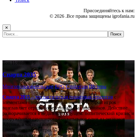
Поиск
Присоединяйтесь к нам:
© 2026 .Все права защищены igrofania.ru
✕
Самые популярные игры сегодня:
Топ
Новинка!
9
Спарта 2035
Многопользовательские
RPG
Стратегии
Шутеры
Спарта 2035
– это тактическая
пошаговая стратегия
с
элементами глобального управления, в которой игрок
возглавляет отряд профессиональных наёмников. Действие
разворачивается в недалёком будущем: политический кризис и
вооружённые группировки охватывают один из регионов
Африки, а частная военная компания «Спарта» берётся за
самые опасные контракты. Игроку предстоит не только
участвовать в боях, но и принимать стратегические решения,