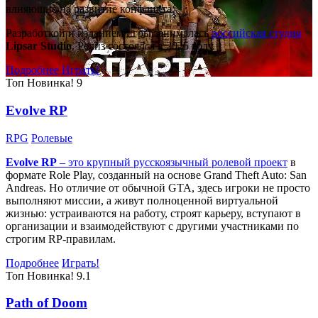
влияющие на развитие конфликта.
Разработкой и изданием игры занималась
российская студия
Lipsar Studio
. Релиз состоялся в 2025 году.
Подробнее
Играть!
Топ
Новинка!
9
Evolve RP
RPG
Ролевые
Evolve RP
– это крупный русскоязычный
ролевой проект
в
формате Role Play, созданный на основе Grand Theft Auto: San
Andreas. Но отличие от обычной GTA, здесь игроки не просто
выполняют миссии, а живут полноценной виртуальной
жизнью: устраиваются на работу, строят карьеру, вступают в
организации и взаимодействуют с другими участниками по
строгим RP-правилам.
Подробнее
Играть!
Топ
Новинка!
9.1
Path of Doom