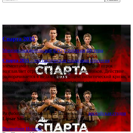
Самые популярные игры сегодня:
Топ
Новинка!
9
Спарта 2035
Многопользовательские
RPG
Стратегии
Шутеры
Спарта 2035
– это тактическая
пошаговая стратегия
с
элементами глобального управления, в которой игрок
возглавляет отряд профессиональных наёмников. Действие
разворачивается в недалёком будущем: политический кризис и
вооружённые группировки охватывают один из регионов
Африки, а частная военная компания «Спарта» берётся за
самые опасные контракты. Игроку предстоит не только
участвовать в боях, но и принимать стратегические решения,
влияющие на развитие конфликта.
Разработкой и изданием игры занималась
российская студия
Lipsar Studio
. Релиз состоялся в 2025 году.
Подробнее
Играть!