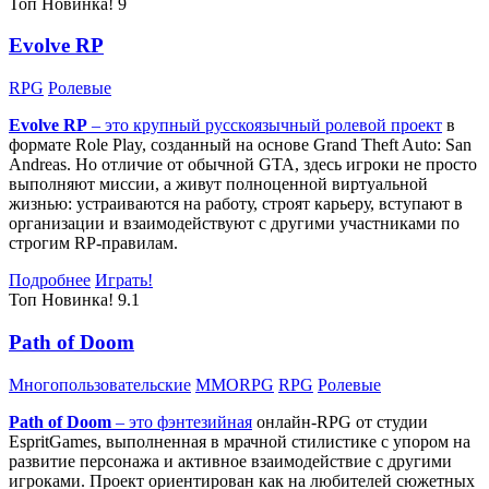
Топ
Новинка!
9
Evolve RP
RPG
Ролевые
Evolve RP
– это крупный русскоязычный
ролевой проект
в
формате Role Play, созданный на основе Grand Theft Auto: San
Andreas. Но отличие от обычной GTA, здесь игроки не просто
выполняют миссии, а живут полноценной виртуальной
жизнью: устраиваются на работу, строят карьеру, вступают в
организации и взаимодействуют с другими участниками по
строгим RP-правилам.
Подробнее
Играть!
Топ
Новинка!
9.1
Path of Doom
Многопользовательские
MMORPG
RPG
Ролевые
Path of Doom
– это
фэнтезийная
онлайн-RPG от студии
EspritGames, выполненная в мрачной стилистике с упором на
развитие персонажа и активное взаимодействие с другими
игроками. Проект ориентирован как на любителей сюжетных