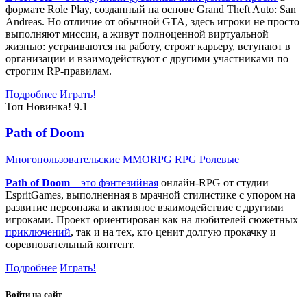
формате Role Play, созданный на основе Grand Theft Auto: San
Andreas. Но отличие от обычной GTA, здесь игроки не просто
выполняют миссии, а живут полноценной виртуальной
жизнью: устраиваются на работу, строят карьеру, вступают в
организации и взаимодействуют с другими участниками по
строгим RP-правилам.
Подробнее
Играть!
Топ
Новинка!
9.1
Path of Doom
Многопользовательские
MMORPG
RPG
Ролевые
Path of Doom
– это
фэнтезийная
онлайн-RPG от студии
EspritGames, выполненная в мрачной стилистике с упором на
развитие персонажа и активное взаимодействие с другими
игроками. Проект ориентирован как на любителей сюжетных
приключений
, так и на тех, кто ценит долгую прокачку и
соревновательный контент.
Подробнее
Играть!
Войти на сайт