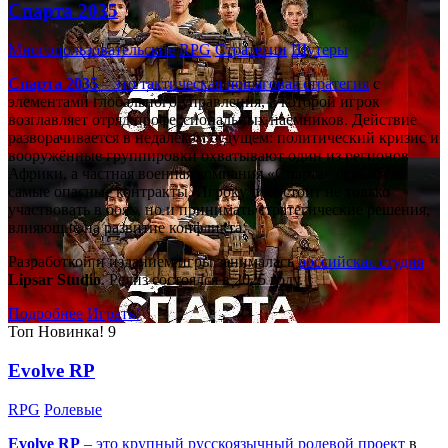
Спарта 2035
Многопользовательские
RPG
Стратегии
Шутеры
Спарта 2035
– это тактическая
пошаговая стратегия
с
элементами глобального управления, в которой игрок
возглавляет отряд профессиональных наёмников. Действие
разворачивается в недалёком будущем: политический кризис и
вооружённые группировки охватывают один из регионов
Африки, а частная военная компания «Спарта» берётся за
самые опасные контракты. Игроку предстоит не только
участвовать в боях, но и принимать стратегические решения,
влияющие на развитие конфликта.
Разработкой и изданием игры занималась
российская студия
Lipsar Studio
. Релиз состоялся в 2025 году.
Подробнее
Играть!
Топ
Новинка!
9
Evolve RP
RPG
Ролевые
Evolve RP
– это крупный русскоязычный
ролевой проект
в