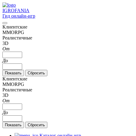
IGRO
FANIA
Гид онлайн-игр
Клиентские
MMORPG
Реалистичные
3D
От
До
Клиентские
MMORPG
Реалистичные
3D
От
До
Каталог онлайн игр