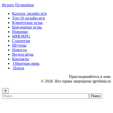
Играть
Подробнее
Каталог онлайн игр
Топ-10 онлайн-игр
Клиентские игры
Браузерные игры
Новинки
MMORPG
Стратегии
Шутеры
Новости
Видеогайды
Контакты
Обратная связь
Поиск
Присоединяйтесь к нам:
© 2026 .Все права защищены igrofania.ru
✕
Самые популярные игры сегодня: