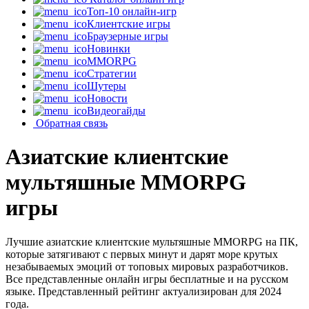
Топ-10 онлайн-игр
Клиентские игры
Браузерные игры
Новинки
MMORPG
Стратегии
Шутеры
Новости
Видеогайды
Обратная связь
Азиатские клиентские
мультяшные MMORPG
игры
Лучшие азиатские клиентские мультяшные MMORPG на ПК,
которые затягивают с первых минут и дарят море крутых
незабываемых эмоций от топовых мировых разработчиков.
Все представленные онлайн игры бесплатные и на русском
языке. Представленный рейтинг актуализирован для 2024
года.