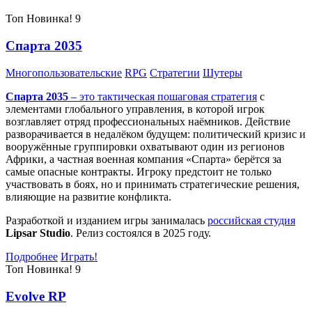
Топ
Новинка!
9
Спарта 2035
Многопользовательские
RPG
Стратегии
Шутеры
Спарта 2035
– это тактическая
пошаговая стратегия
с
элементами глобального управления, в которой игрок
возглавляет отряд профессиональных наёмников. Действие
разворачивается в недалёком будущем: политический кризис и
вооружённые группировки охватывают один из регионов
Африки, а частная военная компания «Спарта» берётся за
самые опасные контракты. Игроку предстоит не только
участвовать в боях, но и принимать стратегические решения,
влияющие на развитие конфликта.
Разработкой и изданием игры занималась
российская студия
Lipsar Studio
. Релиз состоялся в 2025 году.
Подробнее
Играть!
Топ
Новинка!
9
Evolve RP