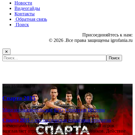
Новости
Видеогайды
Контакты
Обратная связь
Поиск
Присоединяйтесь к нам:
© 2026 .Все права защищены igrofania.ru
✕
Самые популярные игры сегодня:
Топ
Новинка!
9
Спарта 2035
Многопользовательские
RPG
Стратегии
Шутеры
Спарта 2035
– это тактическая
пошаговая стратегия
с
элементами глобального управления, в которой игрок
возглавляет отряд профессиональных наёмников. Действие