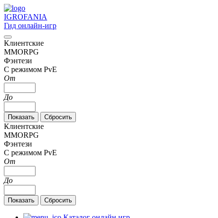
IGRO
FANIA
Гид онлайн-игр
Клиентские
MMORPG
Фэнтези
С режимом PvE
От
До
Клиентские
MMORPG
Фэнтези
С режимом PvE
От
До
Каталог онлайн игр