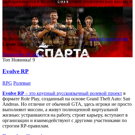
разворачивается в недалёком будущем: политический кризис и
вооружённые группировки охватывают один из регионов
Африки, а частная военная компания «Спарта» берётся за
самые опасные контракты. Игроку предстоит не только
участвовать в боях, но и принимать стратегические решения,
влияющие на развитие конфликта.
Разработкой и изданием игры занималась
российская студия
Lipsar Studio
. Релиз состоялся в 2025 году.
Подробнее
Играть!
Топ
Новинка!
9
Evolve RP
RPG
Ролевые
Evolve RP
– это крупный русскоязычный
ролевой проект
в
формате Role Play, созданный на основе Grand Theft Auto: San
Andreas. Но отличие от обычной GTA, здесь игроки не просто
выполняют миссии, а живут полноценной виртуальной
жизнью: устраиваются на работу, строят карьеру, вступают в
организации и взаимодействуют с другими участниками по
строгим RP-правилам.