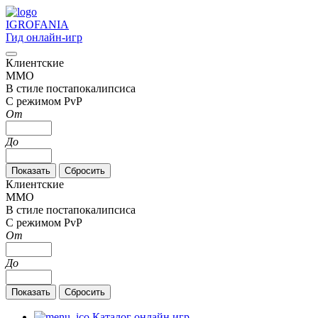
IGRO
FANIA
Гид онлайн-игр
Клиентские
MMO
В стиле постапокалипсиса
С режимом PvP
От
До
Клиентские
MMO
В стиле постапокалипсиса
С режимом PvP
От
До
Каталог онлайн игр