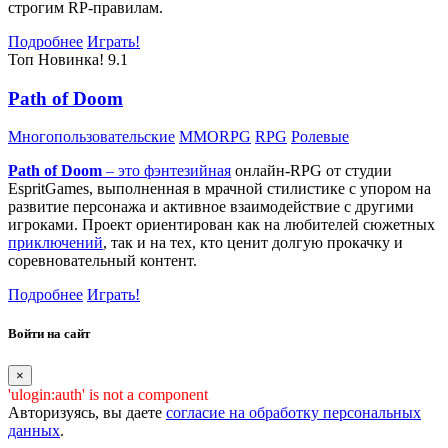
строгим RP-правилам.
Подробнее
Играть!
Топ
Новинка!
9.1
Path of Doom
Многопользовательские
MMORPG
RPG
Ролевые
Path of Doom
– это
фэнтезийная
онлайн-RPG от студии
EspritGames, выполненная в мрачной стилистике с упором на
развитие персонажа и активное взаимодействие с другими
игроками. Проект ориентирован как на любителей сюжетных
приключений
, так и на тех, кто ценит долгую прокачку и
соревновательный контент.
Подробнее
Играть!
Войти на сайт
×
'ulogin:auth' is not a component
Авторизуясь, вы даете
согласие на обработку персональных
данных
.