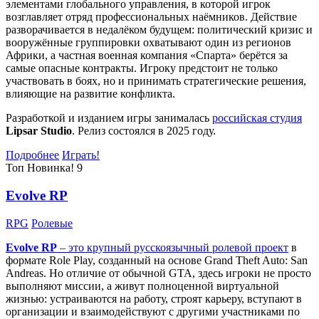
элементами глобального управления, в которой игрок
возглавляет отряд профессиональных наёмников. Действие
разворачивается в недалёком будущем: политический кризис и
вооружённые группировки охватывают один из регионов
Африки, а частная военная компания «Спарта» берётся за
самые опасные контракты. Игроку предстоит не только
участвовать в боях, но и принимать стратегические решения,
влияющие на развитие конфликта.
Разработкой и изданием игры занималась
российская студия
Lipsar Studio
. Релиз состоялся в 2025 году.
Подробнее
Играть!
Топ
Новинка!
9
Evolve RP
RPG
Ролевые
Evolve RP
– это крупный русскоязычный
ролевой проект
в
формате Role Play, созданный на основе Grand Theft Auto: San
Andreas. Но отличие от обычной GTA, здесь игроки не просто
выполняют миссии, а живут полноценной виртуальной
жизнью: устраиваются на работу, строят карьеру, вступают в
организации и взаимодействуют с другими участниками по