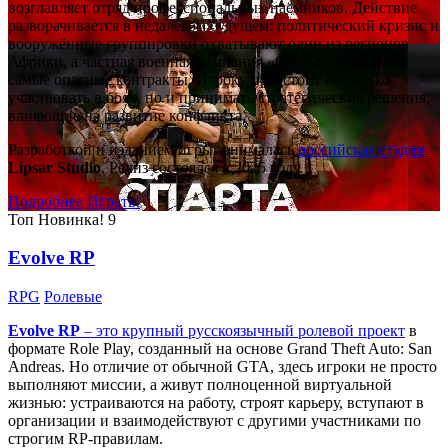
возглавляет отряд профессиональных наёмников. Действие
разворачивается в недалёком будущем: политический кризис и
вооружённые группировки охватывают один из регионов
Африки, а частная военная компания «Спарта» берётся за
самые опасные контракты. Игроку предстоит не только
участвовать в боях, но и принимать стратегические решения,
влияющие на развитие конфликта.
Разработкой и изданием игры занималась
российская студия
Lipsar Studio
. Релиз состоялся в 2025 году.
Подробнее
Играть!
Топ
Новинка!
9
Evolve RP
RPG
Ролевые
Evolve RP
– это крупный русскоязычный
ролевой проект
в
формате Role Play, созданный на основе Grand Theft Auto: San
Andreas. Но отличие от обычной GTA, здесь игроки не просто
выполняют миссии, а живут полноценной виртуальной
жизнью: устраиваются на работу, строят карьеру, вступают в
организации и взаимодействуют с другими участниками по
строгим RP-правилам.