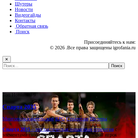
Шутеры
Новости
Видеогайды
Контакты
Обратная связь
Поиск
Присоединяйтесь к нам:
© 2026 .Все права защищены igrofania.ru
✕
Самые популярные игры сегодня:
Топ
Новинка!
9
Спарта 2035
Многопользовательские
RPG
Стратегии
Шутеры
Спарта 2035
– это тактическая
пошаговая стратегия
с
элементами глобального управления, в которой игрок