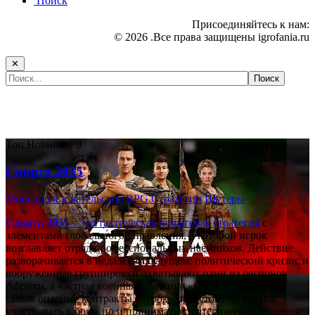
Поиск
Присоединяйтесь к нам:
© 2026 .Все права защищены igrofania.ru
✕
Самые популярные игры сегодня:
Топ
Новинка!
9
Спарта 2035
Многопользовательские
RPG
Стратегии
Шутеры
Спарта 2035
– это тактическая
пошаговая стратегия
с
элементами глобального управления, в которой игрок
возглавляет отряд профессиональных наёмников. Действие
разворачивается в недалёком будущем: политический кризис и
вооружённые группировки охватывают один из регионов
Африки, а частная военная компания «Спарта» берётся за
самые опасные контракты. Игроку предстоит не только
участвовать в боях, но и принимать стратегические решения,