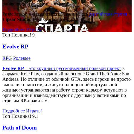
влияющие на развитие конфликта.
Разработкой и изданием игры занималась
российская студия
Lipsar Studio
. Релиз состоялся в 2025 году.
Подробнее
Играть!
Топ
Новинка!
9
Evolve RP
RPG
Ролевые
Evolve RP
– это крупный русскоязычный
ролевой проект
в
формате Role Play, созданный на основе Grand Theft Auto: San
Andreas. Но отличие от обычной GTA, здесь игроки не просто
выполняют миссии, а живут полноценной виртуальной
жизнью: устраиваются на работу, строят карьеру, вступают в
организации и взаимодействуют с другими участниками по
строгим RP-правилам.
Подробнее
Играть!
Топ
Новинка!
9.1
Path of Doom