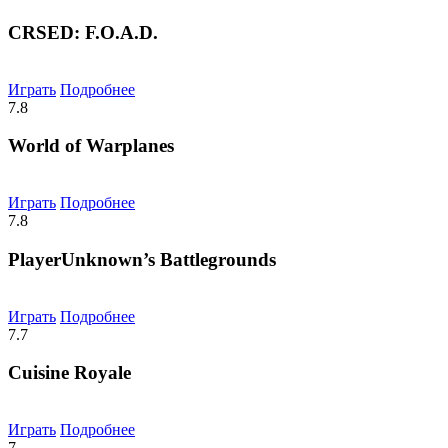
CRSED: F.O.A.D.
Играть
Подробнее
7.8
World of Warplanes
Играть
Подробнее
7.8
PlayerUnknown’s Battlegrounds
Играть
Подробнее
7.7
Cuisine Royale
Играть
Подробнее
7