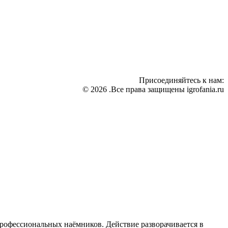
Присоединяйтесь к нам:
© 2026 .Все права защищены igrofania.ru
профессиональных наёмников. Действие разворачивается в