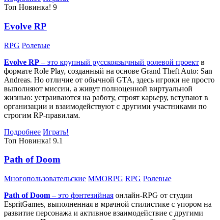
Топ
Новинка!
9
Evolve RP
RPG
Ролевые
Evolve RP
– это крупный русскоязычный
ролевой проект
в
формате Role Play, созданный на основе Grand Theft Auto: San
Andreas. Но отличие от обычной GTA, здесь игроки не просто
выполняют миссии, а живут полноценной виртуальной
жизнью: устраиваются на работу, строят карьеру, вступают в
организации и взаимодействуют с другими участниками по
строгим RP-правилам.
Подробнее
Играть!
Топ
Новинка!
9.1
Path of Doom
Многопользовательские
MMORPG
RPG
Ролевые
Path of Doom
– это
фэнтезийная
онлайн-RPG от студии
EspritGames, выполненная в мрачной стилистике с упором на
развитие персонажа и активное взаимодействие с другими