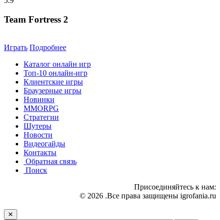
5.9
Team Fortress 2
Играть
Подробнее
Каталог онлайн игр
Топ-10 онлайн-игр
Клиентские игры
Браузерные игры
Новинки
MMORPG
Стратегии
Шутеры
Новости
Видеогайды
Контакты
Обратная связь
Поиск
Присоединяйтесь к нам:
© 2026 .Все права защищены igrofania.ru
✕