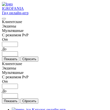
IGRO
FANIA
Гид онлайн-игр
Клиентские
Экшены
Мультяшные
С режимом PvP
От
До
Клиентские
Экшены
Мультяшные
С режимом PvP
От
До
Каталог онлайн игр