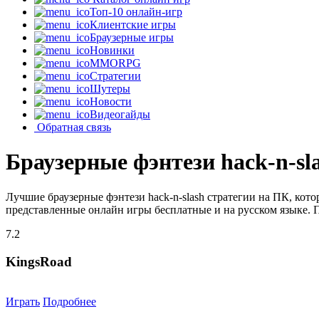
Топ-10 онлайн-игр
Клиентские игры
Браузерные игры
Новинки
MMORPG
Стратегии
Шутеры
Новости
Видеогайды
Обратная связь
Браузерные фэнтези hack-n-sl
Лучшие браузерные фэнтези hack-n-slash стратегии на ПК, кот
представленные онлайн игры бесплатные и на русском языке. 
7.2
KingsRoad
Играть
Подробнее