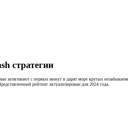
ash стратегии
орые затягивают с первых минут и дарят море крутых незабывае
Представленный рейтинг актуализирован для 2024 года.