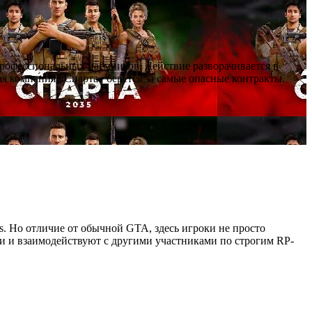
профессиональных наёмников. Действие разворачивается в
я компания «Спарта» берётся за самые опасные контракты.
as. Но отличие от обычной GTA, здесь игроки не просто
ии и взаимодействуют с другими участниками по строгим RP-