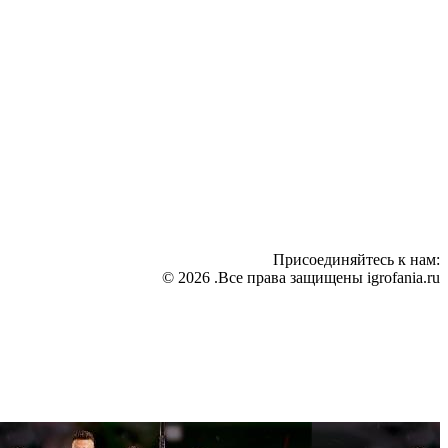
Присоединяйтесь к нам:
© 2026 .Все права защищены igrofania.ru