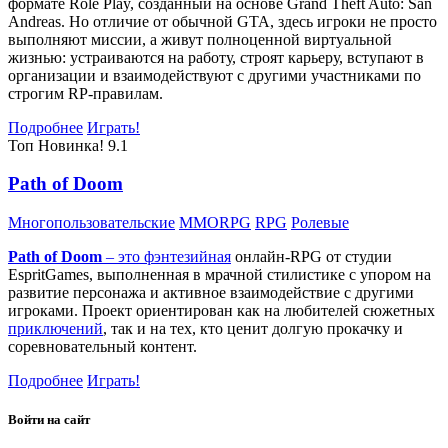
формате Role Play, созданный на основе Grand Theft Auto: San
Andreas. Но отличие от обычной GTA, здесь игроки не просто
выполняют миссии, а живут полноценной виртуальной
жизнью: устраиваются на работу, строят карьеру, вступают в
организации и взаимодействуют с другими участниками по
строгим RP-правилам.
Подробнее
Играть!
Топ
Новинка!
9.1
Path of Doom
Многопользовательские
MMORPG
RPG
Ролевые
Path of Doom
– это
фэнтезийная
онлайн-RPG от студии
EspritGames, выполненная в мрачной стилистике с упором на
развитие персонажа и активное взаимодействие с другими
игроками. Проект ориентирован как на любителей сюжетных
приключений
, так и на тех, кто ценит долгую прокачку и
соревновательный контент.
Подробнее
Играть!
Войти на сайт