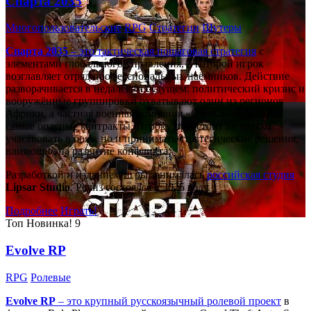
Спарта 2035
Многопользовательские
RPG
Стратегии
Шутеры
Спарта 2035
– это тактическая
пошаговая стратегия
с
элементами глобального управления, в которой игрок
возглавляет отряд профессиональных наёмников. Действие
разворачивается в недалёком будущем: политический кризис и
вооружённые группировки охватывают один из регионов
Африки, а частная военная компания «Спарта» берётся за
самые опасные контракты. Игроку предстоит не только
участвовать в боях, но и принимать стратегические решения,
влияющие на развитие конфликта.
Разработкой и изданием игры занималась
российская студия
Lipsar Studio
. Релиз состоялся в 2025 году.
Подробнее
Играть!
Топ
Новинка!
9
Evolve RP
RPG
Ролевые
Evolve RP
– это крупный русскоязычный
ролевой проект
в