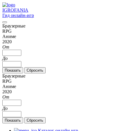
IGRO
FANIA
Гид онлайн-игр
Браузерные
RPG
Аниме
2020
От
До
Браузерные
RPG
Аниме
2020
От
До
Каталог онлайн игр