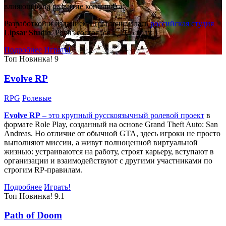
влияющие на развитие конфликта.
Разработкой и изданием игры занималась
российская студия
Lipsar Studio
. Релиз состоялся в 2025 году.
Подробнее
Играть!
Топ
Новинка!
9
Evolve RP
RPG
Ролевые
Evolve RP
– это крупный русскоязычный
ролевой проект
в
формате Role Play, созданный на основе Grand Theft Auto: San
Andreas. Но отличие от обычной GTA, здесь игроки не просто
выполняют миссии, а живут полноценной виртуальной
жизнью: устраиваются на работу, строят карьеру, вступают в
организации и взаимодействуют с другими участниками по
строгим RP-правилам.
Подробнее
Играть!
Топ
Новинка!
9.1
Path of Doom