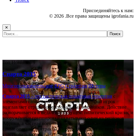
Поиск
Присоединяйтесь к нам:
© 2026 .Все права защищены igrofania.ru
✕
Самые популярные игры сегодня:
Топ
Новинка!
9
Спарта 2035
Многопользовательские
RPG
Стратегии
Шутеры
Спарта 2035
– это тактическая
пошаговая стратегия
с
элементами глобального управления, в которой игрок
возглавляет отряд профессиональных наёмников. Действие
разворачивается в недалёком будущем: политический кризис и
вооружённые группировки охватывают один из регионов
Африки, а частная военная компания «Спарта» берётся за
самые опасные контракты. Игроку предстоит не только
участвовать в боях, но и принимать стратегические решения,