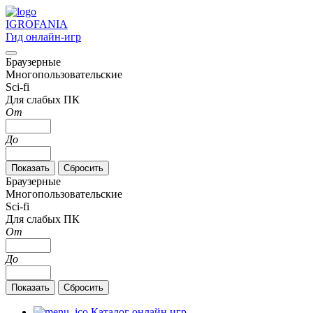
IGRO
FANIA
Гид онлайн-игр
Браузерные
Многопользовательские
Sci-fi
Для слабых ПК
От
До
Браузерные
Многопользовательские
Sci-fi
Для слабых ПК
От
До
Каталог онлайн игр