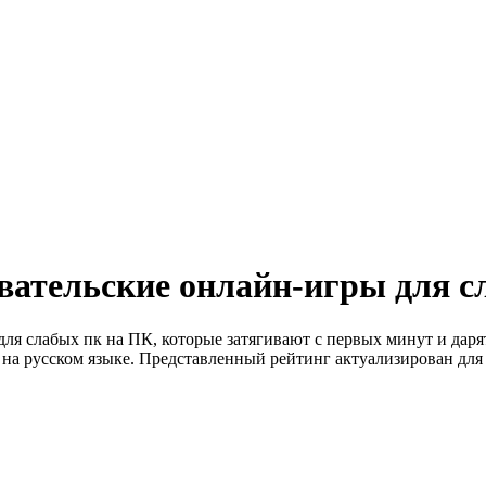
овательские онлайн-игры для с
 для слабых пк на ПК, которые затягивают с первых минут и да
на русском языке. Представленный рейтинг актуализирован для 