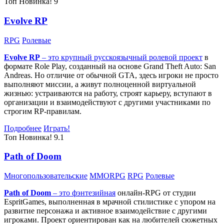
Топ
Новинка!
9
Evolve RP
RPG
Ролевые
Evolve RP
– это крупный русскоязычный
ролевой проект
в
формате Role Play, созданный на основе Grand Theft Auto: San
Andreas. Но отличие от обычной GTA, здесь игроки не просто
выполняют миссии, а живут полноценной виртуальной
жизнью: устраиваются на работу, строят карьеру, вступают в
организации и взаимодействуют с другими участниками по
строгим RP-правилам.
Подробнее
Играть!
Топ
Новинка!
9.1
Path of Doom
Многопользовательские
MMORPG
RPG
Ролевые
Path of Doom
– это
фэнтезийная
онлайн-RPG от студии
EspritGames, выполненная в мрачной стилистике с упором на
развитие персонажа и активное взаимодействие с другими
игроками. Проект ориентирован как на любителей сюжетных