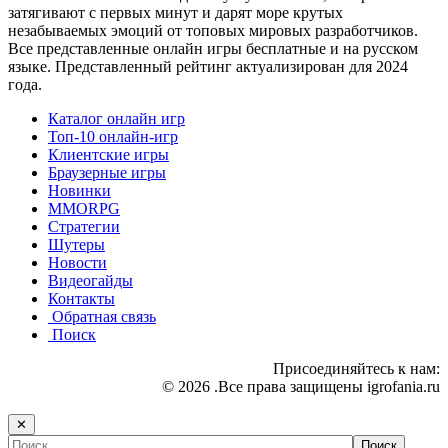
затягивают с первых минут и дарят море крутых
незабываемых эмоций от топовых мировых разработчиков.
Все представленные онлайн игры бесплатные и на русском
языке. Представленный рейтинг актуализирован для 2024
года.
Каталог онлайн игр
Топ-10 онлайн-игр
Клиентские игры
Браузерные игры
Новинки
MMORPG
Стратегии
Шутеры
Новости
Видеогайды
Контакты
Обратная связь
Поиск
Присоединяйтесь к нам:
© 2026 .Все права защищены igrofania.ru
✕